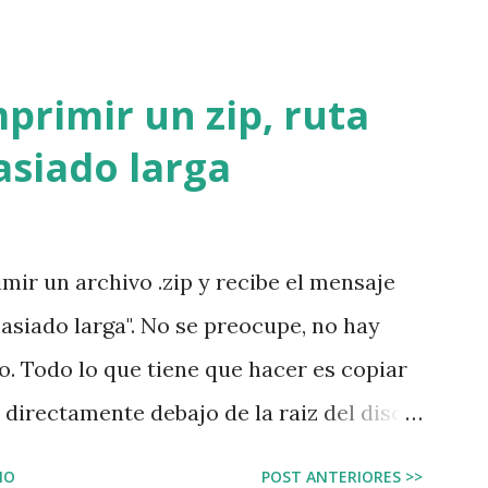
una empresa privada, una empresa pública,
po de organización; se necesitan terceros
ara que la organización pueda construir
primir un zip, ruta
ipos de recursos necesita la
siado larga
es generales: En la empresa se necesita
ta, café, carpetas, y otros insumos que son
o que quizá los empleados ni siquiera
mir un archivo .zip y recibe el mensaje
 de dónde vienen o dónde se almacenan.
asiado larga". No se preocupe, no hay
bienes como la electricidad, los
o. Todo lo que tiene que hacer es copiar
etro y el autobús; estos...
a directamente debajo de la raiz del disco
c:\temp . Vuelva a dar la instrucción para
IO
POST ANTERIORES >>