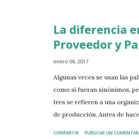
a esperar que el gobierno cre
sería alimentar las malas prá
La diferencia 
después de copiarla en texto, 
Proveedor y Pa
navegador seguro. Sorpresa, 
cartel que dice que se ha fi
enero 08, 2017
son los fondos para la recup
Algunas veces se usan las pa
tiene sentido que se financie
como si fueran sinónimos, pe
error de ciberseguridad. Yo 
tres se refieren a una organi
web que no lleve el ...
de producción. Antes de hace
qué tipo de recursos y biene
COMPARTIR
PUBLICAR UN COMENTAR