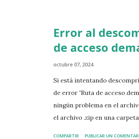
externa. Sin importar si es 
una ONG, o cualquier otro ti
que proporcionen recursos p
Error al descom
sus propios servicios. ¿Qué t
de acceso dema
organización? Insumos y bien
papel, bolígrafos, grapas, tin
octubre 07, 2024
necesarios e importantes per
Si está intentando descompri
presten atención a la marca,
de error "Ruta de acceso dem
Hay otros posibles insumos y 
ningún problema en el archiv
teléfonos, Internet, quizá el m
el archivo .zip en una carpet
duro, por ejemplo en la ruta 
COMPARTIR
PUBLICAR UN COMENTAR