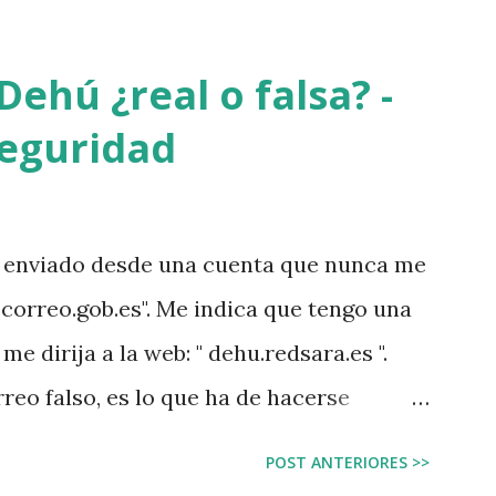
Dehú ¿real o falsa? -
seguridad
o enviado desde una cuenta que nunca me
@correo.gob.es". Me indica que tengo una
e dirija a la web: " dehu.redsara.es ".
reo falso, es lo que ha de hacerse
o recibes desde un email que jamás te ha
POST ANTERIORES >>
odo lo que se puede hacer mal, cómo iba