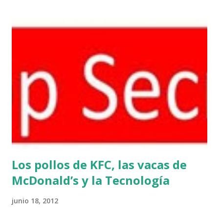
situaciones curiosas relacionadas con el super computador,
es impresionante que Watson responsa a este tipo de
preguntas, y también impresiona la simplesa con la que falla
las que responde de forma incorrecta. Cuando Luis me
contó la historia pensé inmediatamente en las aplicaciones
médicas y aquellas en donde el cerebro humano no da para
relacionar tanto, al final si de la misma forma que en las
ecuaciones cuadráticas donde hay más de una respuesta
matemática, el ser humano tiene la capacidad de reconocer
la correcta. Pero una lección extra es la cantidad enorme ...
Los pollos de KFC, las vacas de
McDonald’s y la Tecnología
junio 18, 2012