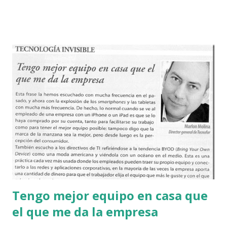
todos tenían un móvil inteligente, pero solo uno de ellos
tiene una conexión de datos y la podía compartir con los
demás. Todo el viaje estuvieron entretenidos entre ellos y
los equipos móviles. De hecho la película que se proyectaba
era Thor, yo esperaría que les gustara, pero o bien no
tengo idea de lo que les gusta o seguramente estarían más
cómodos viendo la peli en una tableta o en su mismo móvil.
Más tarde la misma semana hablando de los cambios de
hábitos me han comentado que los jóvenes ya no compran
relojes porque usan el móvil para saber la hora, y por lo
visto la industria está pensando qué hacer pues es probable
que se de...
Tengo mejor equipo en casa que
el que me da la empresa