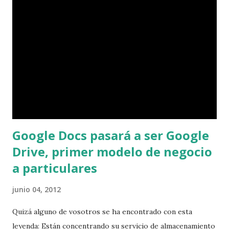
hablaban entre ellos, interrumpían al único que atendía,
volvían a entrar… Uno de los empleados se le ocurrió
cambiar un poster de lugar, le pidió ayuda a otro de sus
compañeros, a quien atendía las App y éste no le dió la
ayuda, estaba muy ocupado atendiendo Gmail en su portatil,
lo he visto, he visto la pantalla, el número de emails leídos y
enviados, ni siquiera l...
Google Docs pasará a ser Google
Drive, primer modelo de negocio
a particulares
junio 04, 2012
Quizá alguno de vosotros se ha encontrado con esta
leyenda: Están concentrando su servicio de almacenamiento