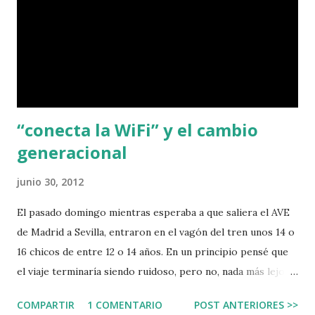
“conecta la WiFi” y el cambio
generacional
junio 30, 2012
El pasado domingo mientras esperaba a que saliera el AVE
de Madrid a Sevilla, entraron en el vagón del tren unos 14 o
16 chicos de entre 12 o 14 años. En un principio pensé que
el viaje terminaría siendo ruidoso, pero no, nada más lejos.
2 minutos después de entrar los chavales le gritaron a uno
COMPARTIR
1 COMENTARIO
POST ANTERIORES >>
de ellos, ¿pero qué haces, enciende la WiFi? Por lo visto