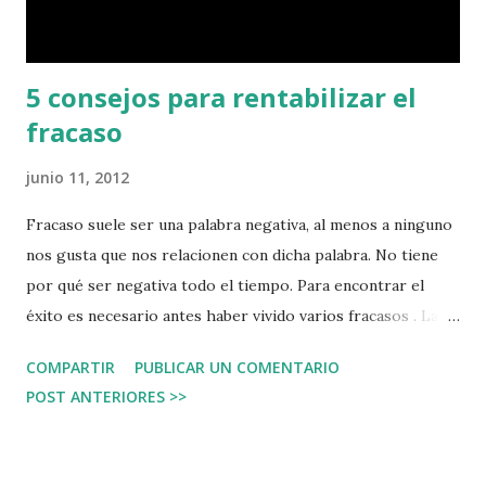
todo el mundo. Desveló todo tipo de secretos, incluyendo
secretos del Ministerio de Inter...
5 consejos para rentabilizar el
fracaso
junio 11, 2012
Fracaso suele ser una palabra negativa, al menos a ninguno
nos gusta que nos relacionen con dicha palabra. No tiene
por qué ser negativa todo el tiempo. Para encontrar el
éxito es necesario antes haber vivido varios fracasos . La
fuente de aprendizaje y el creador de conocimiento es el
COMPARTIR
PUBLICAR UN COMENTARIO
fracaso , y los errores. Ahí se aprende, y se tiene la
POST ANTERIORES >>
oportunidad de mejorar. Tampoco digo que tenemos que
buscar el fracaso, pero sí tenemos que aprender a
gestionar el fracaso. El riesgo no es fracasar, es fracasar y