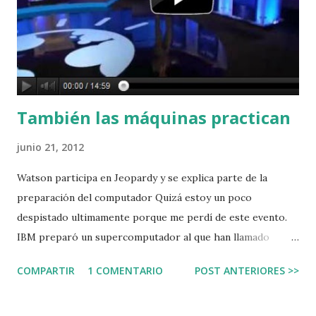
También las máquinas practican
junio 21, 2012
Watson participa en Jeopardy y se explica parte de la
preparación del computador Quizá estoy un poco
despistado ultimamente porque me perdí de este evento.
IBM preparó un supercomputador al que han llamado
Watson y lo presentó en un concurso especial del famoso
COMPARTIR
1 COMENTARIO
POST ANTERIORES >>
programa de concursos Jeopardy. El pasado lunes me
contó la historia Luis Aguilar y ayer le eché un vistazo a un
par de vídeos relacionados. Hay muchas lecciones y