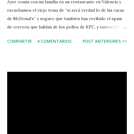
Ayer comía con mi familia en un restaurante en Valencia y
escuchamos el viejo tema de “si será verdad lo de las vacas
de McDonal’s” y seguro que también has recibido el spam
de correos que hablan de los pollos de KFC, y tantos bulos
que la tecnologia también ha ayudado a crear y distribuir. El
COMPARTIR
4 COMENTARIOS
POST ANTERIORES >>
caso es que pensé que también la tecnología tiene la
respuesta. Si echamos un vistazo al entorno actual, ya no
deberíamos creernos estas historias de horror, al menos
no tan fácilmente. Unos ejemplos: Torturas en Irak
Conversaciones privadas en el Ministerio de Interior de
USA El Rey de España pide perdón y evita al presidente
CGPJ por mala prensa Cuando la guerra en Irak hubo
torturas por parte de soldados americanos y británicos a
los oposi-tores. En medio de una guerra, con soldados
entrenados, y aún así se publicaron las fotos . No fue
posible ocultarlo al mundo. Wikileaks dió de qué hablar en