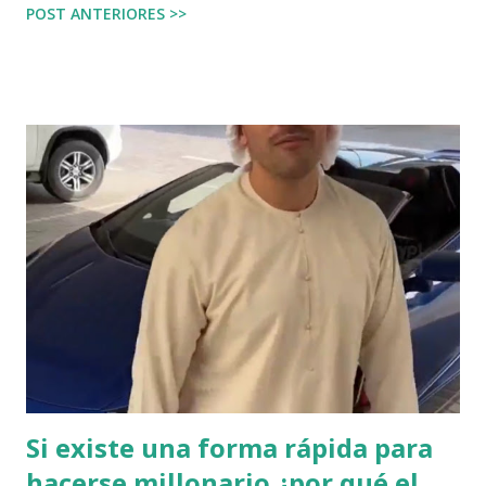
POST ANTERIORES >>
mi punto de vista un retroceso en cuanto a la percepción
del público. La parte positiva es que el público en general
ha podido ser testigo de que ninguna IA se ha hecho con el
control de una central nuclear , ni tampoco se ha hecho con
el control de un gobierno. Completado el año 2024, es
evidente que la IA Generativa ya no es magia, ya no debería
sorprender a los no tecnólogos. En este punto, creo que la
mayoría de la población, entiende que es una herramienta
más. Riesgo de una mala interpretación En mi opinión
existe un riesgo enorme en no interpretar correctamente
qué es la Inteligencia Artificial, y más aún, diferenciar la ...
Si existe una forma rápida para
hacerse millonario ¿por qué el