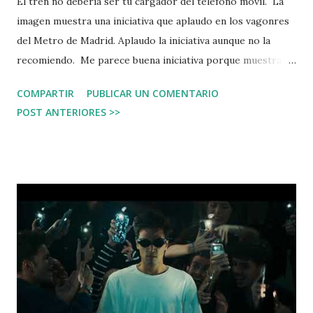
El tren no debería ser tu cargador del teléfono móvil. La
imagen muestra una iniciativa que aplaudo en los vagonres
del Metro de Madrid. Aplaudo la iniciativa aunque no la
recomiendo. Me parece buena iniciativa porque muestra
iniciativa en un mundo digital, pero es un potencial
COMPARTIR
PUBLICAR UN COMENTARIO
problema de ciberseguridad. Principio básico: cargue el
POST ANTERIORES >>
teléfono todas las noches, así puede salir todas las mañanas
con la batería suficiente, y procure no agotarla. Me fío de
Metro de Madrid y de quienes instalaron los conectores,
pero cómo saber que no han sido alterados, cómo saber
que alguien no ha cambiado el conector para comprometer
los dispositivos que se conectan aquí. Tome en cuenta que
un tren es para el transporte de personas, no para cargar
dispositivos. Tenga un poco de aprecio por sus
dispositivos y cárguelos en casa o en la oficina, en
condiciones apropiadas, así no arriesga la seguridad de los