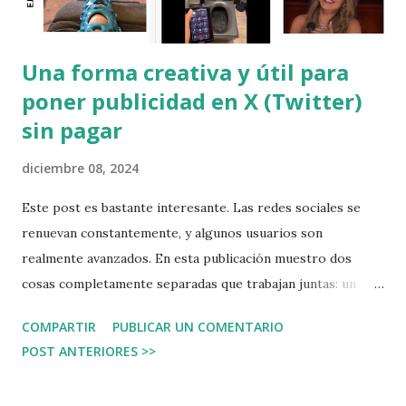
Una forma creativa y útil para
poner publicidad en X (Twitter)
sin pagar
diciembre 08, 2024
Este post es bastante interesante. Las redes sociales se
renuevan constantemente, y algunos usuarios son
realmente avanzados. En esta publicación muestro dos
cosas completamente separadas que trabajan juntas: un
conjunto de publicaciones en X de una temática interesante
COMPARTIR
PUBLICAR UN COMENTARIO
que consiguen viralidad y sirven para colocar publicidad. Al
POST ANTERIORES >>
final de este post puedes ver dos ejemplos, puedes ir a X y
seguir la secuencia de tuits. Podrá ver tres elementos: Una