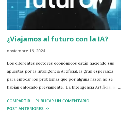
y post de los que dejo dos ejemplos: 40€ en 11 cuentas
"Begoña Gómez" pic.twitt...
¿Viajamos al futuro con la IA?
noviembre 16, 2024
Los diferentes sectores económicos están haciendo sus
apuestas por la Inteligencia Artificial, la gran esperanza
para enfocar los problemas que por alguna razón no se
habían enfocado previamente. La Inteligencia Artificial no
es magia. No puede hacer más de lo que le indique su
COMPARTIR
PUBLICAR UN COMENTARIO
programación, pero sí es cierto que, puede automatizar y
POST ANTERIORES >>
procesar toneladas de datos, lo que permitirá encontrar
respuestas más rápido. Espero que la IA en los próximos
años nos acelere al menos dos veces la velocidad de