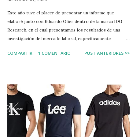
Este año tuve el placer de presentar un informe que
elaboré junto con Eduardo Olier dentro de la marca IDG
Research, en el cual presentamos los resultados de una
investigación del mercado laboral, específicamente
respecto a la ingeniería de telecomunicación. El informe
COMPARTIR
1 COMENTARIO
POST ANTERIORES >>
que está publicado en Computerworld demuestra que la
ingeniería teleco goza de pleno empleo . Una gran noticia
para los graduados TIC. El informe puede descargarse
desde la web de Computerworld en el siguiente enlace:
https://es.resources.cio.com/resources/ingenieria-de-
telecomunicacion-un-viaje-a-la-profesion-que-
transforma-el-mundo/