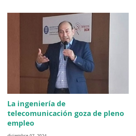
temática interesante dividida en secciones, además en
referencia a alguien popular, de la única foma que podría
ocurrir en la red X Al dividir en secciones se obtiene un
gran número de lecturas Entre medias, se coloca publicidad
por la que no se requiere pagar Ejemplo 1: Elon Musk
creando ecosistema para los coches eléctricos En 2014,
Elon «regaló» los secretos de Tesla a BWM. Todo el mundo
pensó que estaba loco. Pero este «acto de caridad» fue en
realidad el movimiento empresarial más despiadado de la
historia corporativa. He aquí por q...
La ingeniería de
telecomunicación goza de pleno
empleo
diciembre 07, 2024