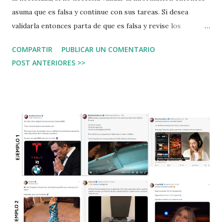
asuma que es falsa y continue con sus tareas. Si desea
validarla entonces parta de que es falsa y revise los
extremos partiendo de las fuentes autorizadas. ¿Qué es
COMPARTIR
PUBLICAR UN COMENTARIO
una noticia falsa? Es una noticia que puede cumplir con al
POST ANTERIORES >>
menos uno de las siguientes características: Es inventada.
Todo lo que dice es inventado y no es cierto No cuenta
toda la verdad. Cuenta una parte de la situación ocultando
una parte de la misma, ya sea por descuido o con intención.
Por ejemplo: "María golpeó a Juan y se dió a la fuga". La
frase es cierta, pero qué pasaría si Juan ha agredido a
María, y ella ha conseguido golpearle para huír. La frase
inicial es cierta, pero no se cuenta todos los hechos, y
además se intenta dar una idea equivocada de lo que en
realidad ha ocurrido. Usa elementos reales para dar otra
noticia. Muy similar al caso anterior, pero esta vez se usa
un dato fal...