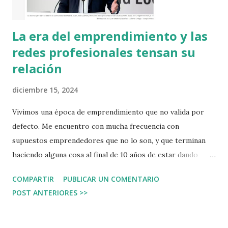
La era del emprendimiento y las
redes profesionales tensan su
relación
diciembre 15, 2024
Vivimos una época de emprendimiento que no valida por
defecto. Me encuentro con mucha frecuencia con
supuestos emprendedores que no lo son, y que terminan
haciendo alguna cosa al final de 10 años de estar dando
consejo a los emprendedores. Un ejemplo de esta
COMPARTIR
PUBLICAR UN COMENTARIO
situación le ha vuelto a ocurrir al Instituto de Empresa,
POST ANTERIORES >>
Juan José Güemes , uno de sus directivos que dirige el
departamento de emprendimiento, ahora está investigado
en un caso de corrupción, un caso que no es objetivo de