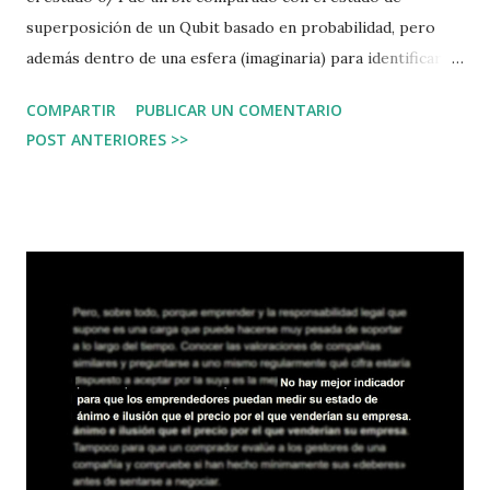
superposición de un Qubit basado en probabilidad, pero
además dentro de una esfera (imaginaria) para identificar
las diferentes posiciones. Se trata de una imagen animada,
COMPARTIR
PUBLICAR UN COMENTARIO
he puesto aquí una captura de pantalla, pero puedes ver la
POST ANTERIORES >>
orginal en la siguiente dirección:
https://impact.economist.com/projects/the-business-
case-for-ai/the-rise-of-quantum-computing/ La
informática parece que se hace más simple, pero no es así,
es más compleja. En cuanto se estabilice el qubit iniciará
una nueva era.