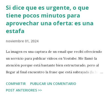
Si dice que es urgente, o que
tiene pocos minutos para
aprovechar una oferta: es una
estafa
noviembre 01, 2024
La imagen es una captura de un email que recibí ofreciendo
un servicio para publicar vídeos en Youtube. Me llamó la
atención porque está bastante bien estructurado, pero al
llegar al final encuentro la frase que está subrayada (la he
subrayado yo): "But heads up: This offer ends at midnight"
COMPARTIR
PUBLICAR UN COMENTARIO
(atención: esta oferta es válida hasta media noche).
POST ANTERIORES >>
Recuérdelo, es simple, si hay una urgencia, si hay un plazo
corto para actuar, si siente que le presionan para actuar: es
una estafa (eso, o hay gato encerrado).