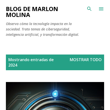
Ir al contenido principal
BLOG DE MARLON
MOLINA
Observo cómo la tecnología impacta en la
sociedad. Trato temas de ciberseguridad,
inteligencia artificial, y transformación digital.
E
Mostrando entradas de
MOSTRAR TODO
n
2024
t
r
a
d
a
s