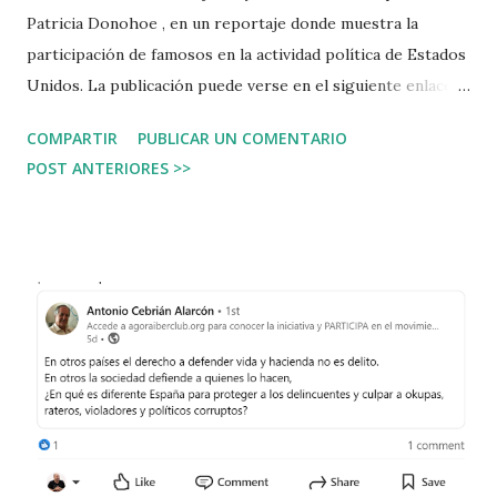
Patricia Donohoe , en un reportaje donde muestra la
participación de famosos en la actividad política de Estados
Unidos. La publicación puede verse en el siguiente enlace:
https://www.abc.es/internacional/videoanalisis-influye-
COMPARTIR
PUBLICAR UN COMENTARIO
voto-estrellas-elecciones-estados-unidos-
POST ANTERIORES >>
20241029092923-nt.html ¿Ser famoso es equivalente de
ser entendido? Llama la atención que si una famosa
cantante apoya a Harris o a Trump, haya gente que incline
su voto en esta función. Me parece muy peligroso. Me
parece peligroso. Creo que es un riesgo para los artistas
identificarse con una corriente política, un día actuarán
representando otra cosa y será confuso para las personas,
y las críticas caerán porque s la sociedad que estamos
creando. Por otro lado, los artistas famosos viven en
escenarios raros, fabricados con la fama (mucho trabajo)
pero resultado de la fama. El mismo esfuerzo en una taxista