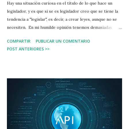
Hay una situación curiosa en el título de lo que hace un
legislador, y es que si se es legislador creo que se tiene la
tendencia a "legislar", es decir, a crear leyes, aunque no se
necesiten. En mi humilde opinión tenemos demasiadas
leyes, y se hacen demasiadas leyes. Un representante del
COMPARTIR
PUBLICAR UN COMENTARIO
Senado de Chile ha comentado que los países tienen
POST ANTERIORES >>
demasiadas leyes, algunas tan antiguas que o bien han caído
en el olvido, o ya no tienen sentido. Quizá con la tecnología
apropiada se podría hacer un barrido para eleminar todas
las que ya estén obsoletas. No veo ningún problema en que
se dedique recursos y personas para que en vez de crear
nuevas leyes, busquen aquellas que pueden eliminarse.