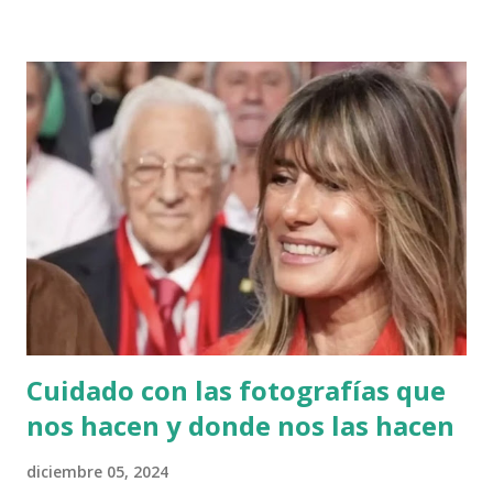
producto que se posee (mi caso con ALERTA) Vestir una
camisa con la marca de la empresa Usar una mochila con la
marca de la empresa donde se trabaja Son elementos que
hablan de nuestra identidad, y también de alguna línea de
pensamiento. También es información. Si veo que alguien es
seguidor de un equipo de fútbol, la probabilidad de que
responda ante un ataque en la que use la marca del club es
bastante alta. De ahí, que es un asunto de ciberseguridad.
Cuidado con las fotografías que
nos hacen y donde nos las hacen
diciembre 05, 2024