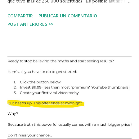
que tuvo más de 250.000 solicitudes. Es posible asumir sin
ningún temor a equivocarse, que más de 100.000 personas
COMPARTIR
PUBLICAR UN COMENTARIO
intentaron hacer una noticia falsa, o una imagen falsa.
POST ANTERIORES >>
Podría comentar más la noticia, pero creo que está bien
reflexionar en este asunto. En el siguiente enlace la noticia
en detalle: https://www.cnbc.com/2024/11/08/chatgpt-
blocked-250000-image-generations-of-presidential-
candidates.html