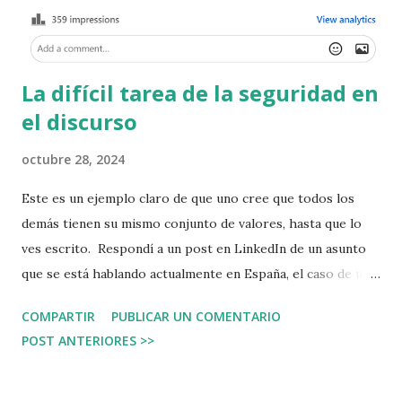
no provoca los mismos beneficios. ...
La difícil tarea de la seguridad en
el discurso
octubre 28, 2024
Este es un ejemplo claro de que uno cree que todos los
demás tienen su mismo conjunto de valores, hasta que lo
ves escrito. Respondí a un post en LinkedIn de un asunto
que se está hablando actualmente en España, el caso de un
hombre de más de 80 años que disparó a un hombre que
COMPARTIR
PUBLICAR UN COMENTARIO
entró en su casa a robar. En el testimonio el hombre dice
POST ANTERIORES >>
que defendió su casa, sus cosas, que ha trabajado y se ha
esforzado toda su vida activa para tener sus cosas.
Proporcionalidad Hace unas semanas en un taller del