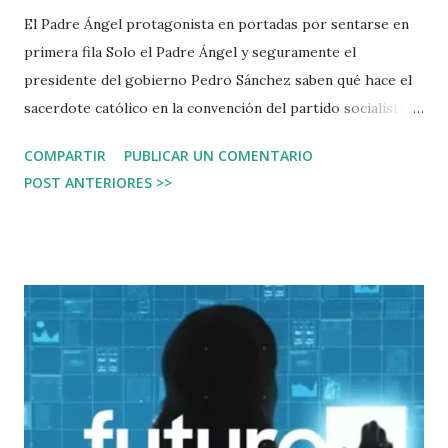
El Padre Ángel protagonista en portadas por sentarse en
primera fila Solo el Padre Ángel y seguramente el
presidente del gobierno Pedro Sánchez saben qué hace el
sacerdote católico en la convención del partido socialista.
No obstante ha quedado en una posición en todos los focos
COMPARTIR
PUBLICAR UN COMENTARIO
debido a las acusaciones que hay contra el presidente y
POST ANTERIORES >>
contra su mujer. Por supuesto este es un caso extremo,
pero cuidado en qué fotografías sales y dónde sales. Hace
10 años no existían los riesgos actuales para que se use una
fotografía alterando, o incluso participando en algo en lo
que aparentemente no tiene que ver. Situaciones como esta
son comportamientos culturales necesarios de gestionar
en la ciberseguridad. El Padre Ángel seguramente no tiene
nada que ver con las cuentas bancarias de la mujer del
presidente del gobierno, sin embargo en la siguiente
fotografía es protagonista: Además en un sinfin de escenas