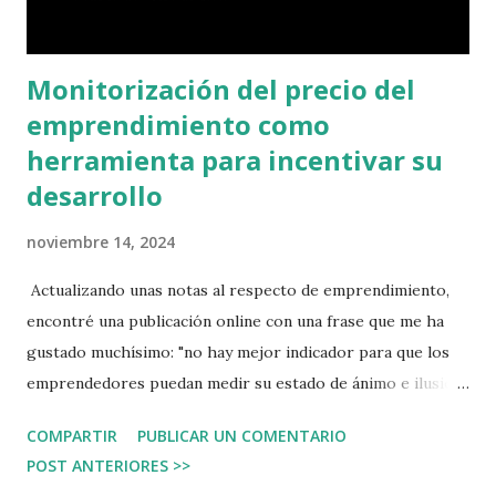
Monitorización del precio del
emprendimiento como
herramienta para incentivar su
desarrollo
noviembre 14, 2024
Actualizando unas notas al respecto de emprendimiento,
encontré una publicación online con una frase que me ha
gustado muchísimo: "no hay mejor indicador para que los
emprendedores puedan medir su estado de ánimo e ilusión
que el precio por el que venderían su empresa". El post
COMPARTIR
PUBLICAR UN COMENTARIO
completo puede leerse en el siguiente enlace, aunque hacer
POST ANTERIORES >>
referencia a muchas cosas en una misma publicación, la