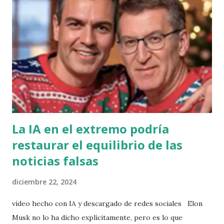
particulares. Por lo visto, el éxito no les ha alcanzado, o les
aburre y por lo tanto necesitan de esas pequeñas cuotas
para mantener el tren de vida. No tiene sentido. 5
segundos, eso es todo, 5 segundos antes de dar un like, un
clic, o compartir contenido no validado.
La IA en el extremo podría
restaurar el equilibrio de las
noticias falsas
diciembre 22, 2024
vídeo hecho con IA y descargado de redes sociales Elon
Musk no lo ha dicho explícitamente, pero es lo que