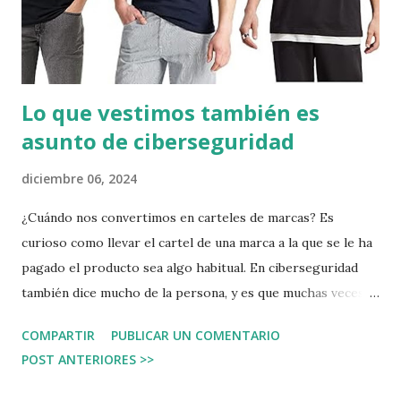
Lo que vestimos también es
asunto de ciberseguridad
diciembre 06, 2024
¿Cuándo nos convertimos en carteles de marcas? Es
curioso como llevar el cartel de una marca a la que se le ha
pagado el producto sea algo habitual. En ciberseguridad
también dice mucho de la persona, y es que muchas veces
se quiere decir. Algunos ejemplos: Vestir la marca de un
COMPARTIR
PUBLICAR UN COMENTARIO
equipo de fútbol, ya sea en una camisa, una gorra, o una
POST ANTERIORES >>
mochila Vestir una marca inglesa cara Vestir productos con
la bandera del país Vestir una camiseta con la marca de un