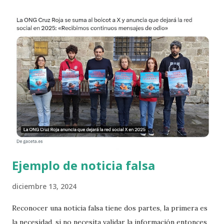
este post. recorte de noticia en Europa Press , enlace La
mayoría de las personas dando consejo a los
emprendedores no han emprendido. Ni siquiera se trata de
malos emprendedores que al menos hayan acumulado
experiencia. La velocidad a la que vivimos hace que no se
validen los CVs. Si sabe hablar que hable. En un reciente
encuentro de emprendimiento pude ver a tres
emprendedores muy conocidos, reales, escuchar las
preguntas que se le hacían a los emprendedores después
de un pitch, y ellos se ent...
Ejemplo de noticia falsa
diciembre 13, 2024
Reconocer una noticia falsa tiene dos partes, la primera es
la necesidad, si no necesita validar la información entonces