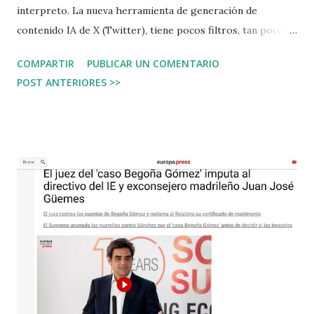
interpreto. La nueva herramienta de generación de
contenido IA de X (Twitter), tiene pocos filtros, tan pocos
filtros que la pregunta general es cómo reconocer y
COMPARTIR
PUBLICAR UN COMENTARIO
diferenciar las imágenes falsas de las reales. Quizá esto es
POST ANTERIORES >>
lo que faltaba. Las personas en general se creen todo lo
que ven en Internet, y todo lo que leen en las redes
sociales. Quizá ahora las personas puedan darlo primero
por falso antes de validar. Si todo se lleva al extremo, quizá
todos puedan estar más alerta. Así de sencillo.