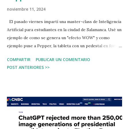
noviembre 11, 2024
El pasado viernes impartí una master-class de Inteligencia
Artificial para estudiantes en la ciudad de Salamanca. Usé un
ejemplo de como se genera un "efecto WOW" y como
ejemplo puse a Pepper, la tableta con un pedestal en forma
de androide. Hoy encontré un post en LinkedIn con la
COMPARTIR
PUBLICAR UN COMENTARIO
presidenta de la Comunidad de Madrid, Isabel Diaz Ayuso
POST ANTERIORES >>
posando junto a la tecnología:
https://www.linkedin.com/posts/josep-aracil-
gallardo_inteligenciaartificial-digitalizamadrid-madrid4ai-
ugcPost-7257061099890450432-Vsp8