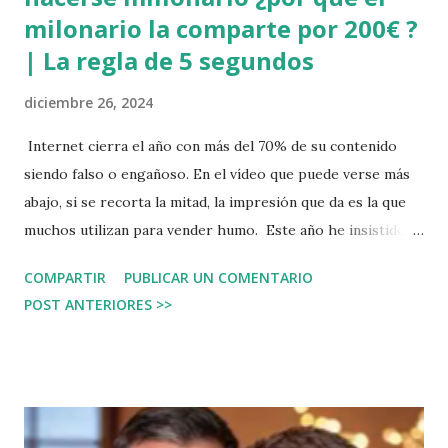
milonario la comparte por 200€ ?
| La regla de 5 segundos
diciembre 26, 2024
Internet cierra el año con más del 70% de su contenido
siendo falso o engañoso. En el vídeo que puede verse más
abajo, si se recorta la mitad, la impresión que da es la que
muchos utilizan para vender humo. Este año he insistido
en mis charlas de ciberseguridad en que cada persona se
COMPARTIR
PUBLICAR UN COMENTARIO
tome 5 segundos para analizar y cuestionarse los mensajes,
POST ANTERIORES >>
los memes, los medios de comunicación, etc. No son 5
minutos, son tan solo 5 segundos. En especial, las personas
que ya se supuestamente ya se han hecho millonarias y
ahora quieren compartir el secreto, pero no gratis, lo
hacen por 100, 200, o 300 dólares / euros y con clases