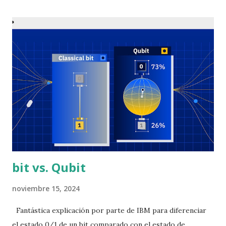
investigación. Es decir, en 2030 estaremos en el equivalente
de 2040 si hubiéramos seguido la línea de desarrollo que
traíamos en la década 2010. Es el equivalente a un viaje en
el tiempo, es decir, quienes estemos presenciando el
desarrollo tecnológico en los próximos 5 años, daremos un
salto ascelerado al futuro. Muy emocionante.
bit vs. Qubit
noviembre 15, 2024
Fantástica explicación por parte de IBM para diferenciar
el estado 0/1 de un bit comparado con el estado de