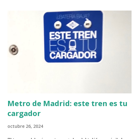
campamento organizado por C1b3rwoman, un policía
explicaba que la defensa tiene que ser proporcional al
ataque, que en España es obligado responder solo con la
fuerza con la que a uno lo atacan. Que momento curioso
para aprender estas cosas. Al menos en mi "sentido común"
o en mi conjunto de valores no consigo entenderlo. Si me
atacan, para poder medir la fuerza tengo que dar tiempo al
ataque. Quizá un policía después de años entrenando pueda
medirse, tenga la capacidad de...
Metro de Madrid: este tren es tu
cargador
octubre 26, 2024