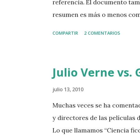
referencia. El documento tam
resumen es más o menos como 
práctica de unas cuantas acti
COMPARTIR
2 COMENTARIOS
en un conjunto de Buenas Prá
buenas prácticas se repiten y
buenas las establece como “ma
Julio Verne vs.
Método , porque ahora cada u
método exige que se repita u
julio 13, 2010
ser populares, principalment
Muchas veces se ha comentado
los patrocina o cuando algun
y directores de las películas 
soporta, este es el caso por 
Lo que llamamos “Ciencia fic
lo adopta y se encarga de des