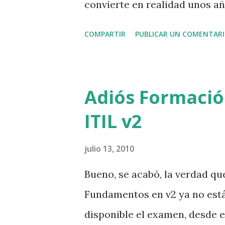
convierte en realidad unos añ
de Buenas Prácticas, pasa a co
Cuantas películas hemos vist
COMPARTIR
PUBLICAR UN COMENTAR
puedes tener iniciativa, y d
dicen de tí que lo que tú mi
un buen amigo quien es aboga
Adiós Formaci
relacionado a Internet y las
ITIL v2
la “coincidencia” de que al le
correo de Google), la publicid
julio 13, 2010
relacionada al tema del mens
Bueno, se acabó, la verdad que
para adivinar, o han leído el
Fundamentos en v2 ya no est
está en un servicio gratuito,
disponible el examen, desde e