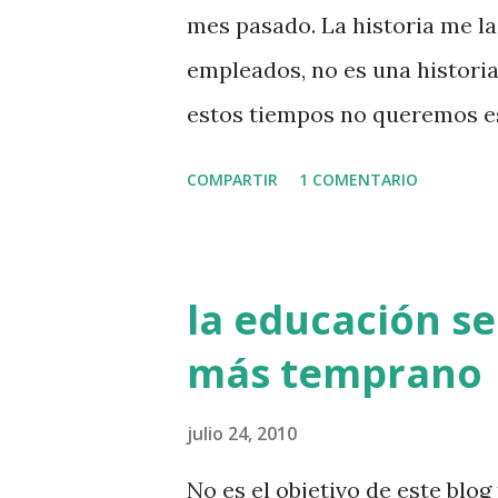
a
mes pasado. La historia me l
s
empleados, no es una historia 
estos tiempos no queremos es
escuchar esto). El cierre de 
COMPARTIR
1 COMENTARIO
porque son empleos que se p
inversión. Por otro lado, mi 
ella actualizaba los datos en
la educación s
mudado recién), una chica exi
más temprano
médico y la directora del Cent
podía ir a trabajar. Algo hem
julio 24, 2010
deberían estar estos días hac
No es el objetivo de este blo