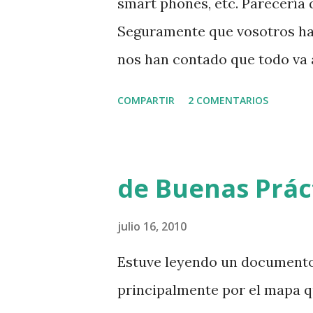
smart phones, etc. Parecería 
algo? ¿deberíamos prestar m
Seguramente que vosotros hab
nos han contado que todo va a
alcanzó a la publicidad en te
COMPARTIR
2 COMENTARIOS
en línea, y que si no te conec
troglodita. Algo que se pierd
el Virtual lo que hace es sim
de Buenas Prác
ni nuevos problemas. Esta m
uno de los ponentes de un eve
julio 16, 2010
captura de pantalla como la s
Estuve leyendo un documento
Facebook. Son seres humanos
principalmente por el mapa 
nosotros.