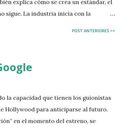
bién explica cómo se crea un estándar, el
sigue. La industria inicia con la
vidades que resuelven algo, y que resultan
POST ANTERIORES >>
cticas al cabo de un tiempo. Cuando las
 la organización encuentra que son
ndatarias”, con lo cual desarrolla un
 Google
no de sus pasos es mandatario y el
na y otra vez. Algunos métodos pasan a
e cuando hay un proveedor de peso que
 la capacidad que tienen los guionistas
a organización los adopta, apoya y
de Hollywood para anticiparse al futuro.
ejemplo de ITIL, donde OGC (Reino Unido)
ción” en el momento del estreno, se
arrollar, aún cuando ITIL es un conjunto