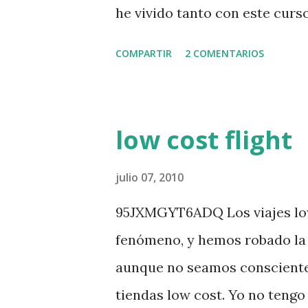
que gobierne sobre éste. El fut
he vivido tanto con este curs
nostalgia, un poco claro, aho
COMPARTIR
2 COMENTARIOS
a todos los que harán la certi
mensaje, quienes requieran de
tiene tiempo hasta el 31 de di
low cost flight
Fundamentos, y hasta el 30 de 
Manager.
julio 07, 2010
95JXMGYT6ADQ Los viajes low
fenómeno, y hemos robado la 
aunque no seamos consciente
tiendas low cost. Yo no teng