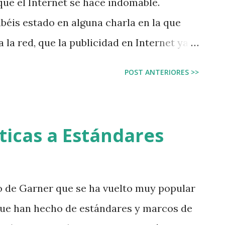
que el Internet se hace indomable.
ás atención? La noticia en El Mundo ...
éis estado en alguna charla en la que
 la red, que la publicidad en Internet ya
levisión, que las nuevas transacciones son
POST ANTERIORES >>
tas en los próximos 3 años serás un
e de perspectiva es que el Mundo Digital o
ular el Mundo Real. No hay nuevos hábitos,
ticas a Estándares
añana he respirado más tranquilo cuando
nto al que estoy asistiendo, enseñó una
iguiente: Esto NO lo evita ni lo cambia
 de Garner que se ha vuelto muy popular
 con los mismos problemas que tuvimos
que han hecho de estándares y marcos de