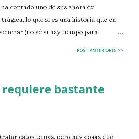
a ha contado uno de sus ahora ex-
trágica, lo que sí es una historia que en
cuchar (no sé si hay tiempo para
una empresa nos debería doler a todos
POST ANTERIORES >>
ierden, es producción que perdemos e
mujer me contó que este viernes mientras
 el Centro de Salud (ya que nos hemos
e requiere bastante
gía una baja médica, aún cuando el
ro le insistían en que no tenía nada y
os hecho mal. Las Escuelas de Negocio
iendo una reflexión profunda de lo que
g tratar estos temas, pero hay cosas que