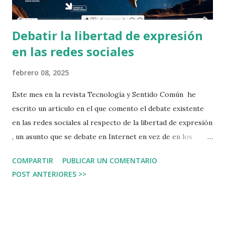
Debatir la libertad de expresión
en las redes sociales
febrero 08, 2025
Este mes en la revista Tecnología y Sentido Común he
escrito un artículo en el que comento el debate existente
en las redes sociales al respecto de la libertad de expresión
, un asunto que se debate en Internet en vez de en los
Congresos. La ciudadanía tiene derecho a este debate, a
COMPARTIR
PUBLICAR UN COMENTARIO
opinar en un asunto de ciberseguridad tan importante.
POST ANTERIORES >>
Puedes leer y descargar la revista en esta dirección:
https://tecnologiaysentidocomun.com/ipages/flipbook/r
evista-tysc49-febrero-2025