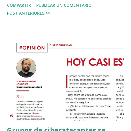
COMPARTIR
PUBLICAR UN COMENTARIO
criptomonedas. Es conocido que China posee varias
POST ANTERIORES >>
ballenas azules de Bitcoin y de Ethereum , las
criptomonedas más conocidas en el mundo. Es conocido
que China posee ballenas azules, alguna la ha "movido" en
algún momento cuando ha necesitado (ha querido) hacer
caer el precio de alguna. Así lo explican diferentes
publicaciones como la de Finbold . ¿Cómo se hace perder
valor con una ballena? Las criptomonedas establecen su
precio por la oferta y la demanda. Igual que cualquier otro
activo, si la oferta es mayor que la demanda, el precio cae.
Cuando una ballena pone a venta muchas criptos, mucho
más que lo que se compra, el precio cae. No quiero decir
que las criptomonedas son una estafa, aunque...
Grupos de ciberatacantes se