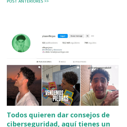
POST ANTERIORES >>
"mala leche", que si el estudiante se queja entonces lo
etiquete el resto del curso, no creo que alguien quiera
crear un sistema de evaluación que busque errores sino que
encuentre aciertos, tampoco tendrá favoritos, no marcaría
una respuesta toda como mala si el estudiante olvidó un
acento... en fin. Al final va a tener razón la presidenta, nada
puede sustituir a un maestro. ¿Todos son iguales? Por
supuesto que no, pero desde luego no hacen nada para
mejorar el sistema. Son muy similares a los partidos
políticos, cuando un padre intenta entender una calificación
mal dada, hacen piña para demostrar que es el padre quien
se equivo...
Todos quieren dar consejos de
ciberseguridad, aquí tienes un