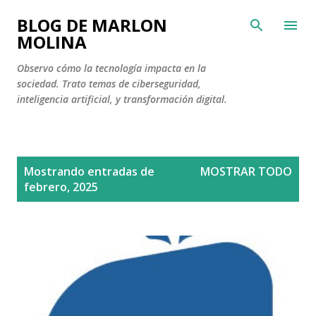
Ir al contenido principal
BLOG DE MARLON
MOLINA
Observo cómo la tecnología impacta en la
sociedad. Trato temas de ciberseguridad,
inteligencia artificial, y transformación digital.
E
Mostrando entradas de
MOSTRAR TODO
n
febrero, 2025
t
r
a
d
a
s