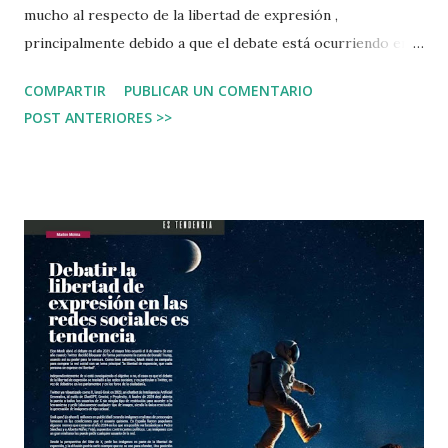
mucho al respecto de la libertad de expresión ,
principalmente debido a que el debate está ocurriendo en
Internet, y lamentablemente no siendo reforzado por los
COMPARTIR
PUBLICAR UN COMENTARIO
parlamentos ni la clase política. Así lo expliqué en un
POST ANTERIORES >>
artículo en la revista Tecnología y Sentido Común ( leer ),
del cual hice difusión en este mismo blog . María Luisa
Gutiérrez ganó un Goya como productora de la película La
Infiltrada , y ha dado un discurso valiente, donde ha dicho
que "la democracia se basa en la libertad de expresión" algo
que es fundamental para que la sociedad crezca y conviva de
forma sana. Añadió Gutiérrez que la "memoria histórica
también es la historia reciente del país", un discurso
brillante. En los próximos meses vamos a ver cada vez más
personas que se atreverán a decir lo que piensan en
libertad, no solo a expresar lo que es "políticamente
correcto...