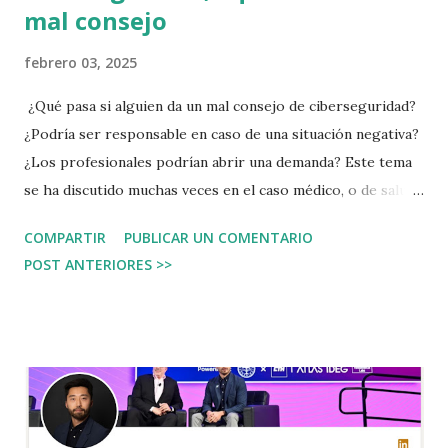
mal consejo
febrero 03, 2025
¿Qué pasa si alguien da un mal consejo de ciberseguridad?
¿Podría ser responsable en caso de una situación negativa?
¿Los profesionales podrían abrir una demanda? Este tema
se ha discutido muchas veces en el caso médico, o de salud.
¿Qué pasa si el que vende las frutas le recomienda un
COMPARTIR
PUBLICAR UN COMENTARIO
procedimiento médico a una persona? ¿Aunque esta
POST ANTERIORES >>
persona no siga la recomendación podría estar ocurriendo
un delito? En el vídeo hay un ejemplo de un mal consejo. No
tienes que tener una clave con todos los que conoces, lo
más seguro es que si haces esto termines revelando datos
personales, o compartiendo la misma clave con demasiadas
personas. captura de pantalla del perfil en Instagram de
Jesús Villegas Si alguien te llama y te dice que está en