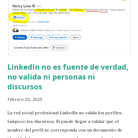
apuros o te cuenta una cosa como esta -que por cierto es
bastante absurda, cuelgue, y llame a esa persona para
validar. Eso es todo, origine la llamada. Como puede ver la
solución es más fácil que el consejo de alguien que no sabe
de ciberseguri...
LinkedIn no es fuente de verdad,
no valida ni personas ni
discursos
febrero 02, 2025
La red social profesional LinkedIn no valida los perfiles,
tampoco los discursos. Sí puede llegar a validar que el
nombre del perfil se corresponda con un documento de