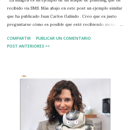
La imagen es un ejemplo de un ataque de phishing que he
recibido via SMS. Más abajo en este post un ejemplo similar
que ha publicado Juan Carlos Galindo . Creo que es justo
preguntarse cómo es posible que esté recibiendo mensajes
fraudulentos por medio de mi proveedor de
COMPARTIR
PUBLICAR UN COMENTARIO
telecomunicaciones. En este caso, simulando ser Netflix,
POST ANTERIORES >>
recibo un mensaje que me dice que se cancelará mi cuenta
por falta de pago. La esperanza del atacante es que yo de
clic en el enlace que parece de Netflix pero que no lo es. Es
importante conocer que los SMS no son gratuitos, alguien
tienen que tener una cuenta para poder enviarlos por la
red, por lo tanto, mi proveedor de movilidad se beneficia
cuando se envía el ataque a sus clientes.