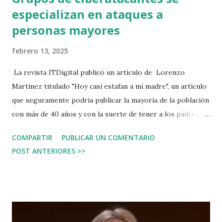
especializan en ataques a
personas mayores
febrero 13, 2025
La revista ITDigital publicó un artículo de Lorenzo
Martínez titulado "Hoy casi estafan a mi madre", un artículo
que seguramente podría publicar la mayoría de la población
con más de 40 años y con la suerte de tener a los padres
vivos. Los ciberdelincuentes que no tienen la menor
COMPARTIR
PUBLICAR UN COMENTARIO
piedad, atacan a las personas mayores y algunos se están
POST ANTERIORES >>
especializando. El artículo puede verse en el siguiente
enlace: https://www.itdmgroup.es/whitepapers/content-
download/c6dc8a79-6c07-404b-8251-f5899b337843/itdm-
24.pdf?s=html#page=65 Estoy participando en un
programa de Madrid Capital Fintech en el que estamos