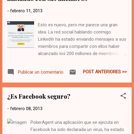
nacen y crecen dentro de las Redes Sociales
-
febrero 11, 2013
y que no entienden por qué nos quejamos
tanto de la seguridad y privacidad.
Esto es nuevo, pero me parece una gran
idea. La red social hablando conmigo.
LinkedIn ha estado enviando mensajes a sus
miembros para compartir con ellos haber
alcanzado los 200 millones de miembros.
Por qué no iba a hablar con sus miembros la
propia red social.
POST ANTERIORES >>
Publicar un comentario
¿Es Facebook seguro?
-
febrero 08, 2013
PokerAgent una aplicación que se ejecuta en
Facebook ha sido declarada un virus, ha estado