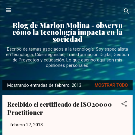
Ir al contenido principal
Blog de Marlon Molina - observo
cómo la tecnología impacta en la
sociedad
Escribo de temas asociados a la tecnología. Soy especialista
en tecnología, Ciberseguridad, Transformación Digital, Gestión
de Proyectos y educación. Lo que escribo aquí son mis
opiniones personales.
Mostrando entradas de febrero, 2013
MOSTRAR TODO
E
n
Recibido el certificado de ISO20000
t
Practitioner
r
a
-
febrero 27, 2013
d