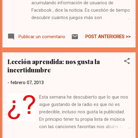
acumulando información de usuarios de
Facebook , dice la noticia. Es cuestión de tiempo
descubrir cuántos juegos más son
malintencionados. Hace dos meses una prima
mía de 17 años de edad perdió el control de su
POST ANTERIORES >>
Publicar un comentario
perfil de Facebook porque una de las
aplicaciones a la que ella le dió acceso le robó
los datos. No es la primera vez que uno de los
Lección aprendida: nos gusta la
juegos más populares como Zynga Pocker se
incertidumbre
ve en un tema de seguridad. En los últimos días
algunos de mis contactos en Facebook han
-
febrero 07, 2013
escrito mensajes en su muro pidiéndole a los
demás que realicen actividades de seguridad
Esta semana he descubierto que lo que nos
para no exponer datos a terceros. ¿Es Facebook
sigue gustando de la radio es que no es
Seguro? En principio no hay nada seguro, o al
predecible, incluso nos gusta la publicidad.
menos 100% fiable. Facebook ahora cotiza en la
En principio tener tu propia lista de música
Bolsa de Valores con lo cual debe preocuparse
con las canciones favoritas nos aburre con
mucho más de la seguridad. El peligro es tu
mucha velocidad. Así es, naturaleza humana.
ratón y a lo que le das instalar . Por ejemplo, si