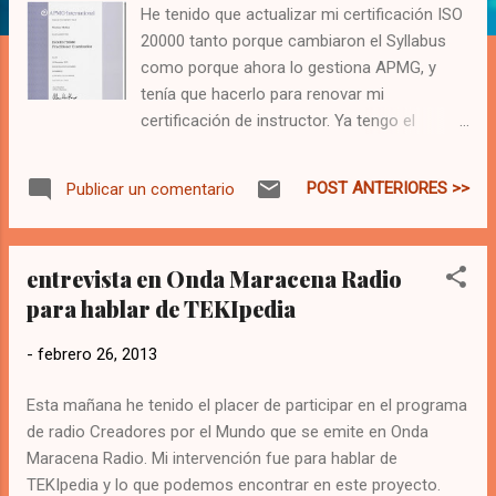
a
He tenido que actualizar mi certificación ISO
s
20000 tanto porque cambiaron el Syllabus
como porque ahora lo gestiona APMG, y
tenía que hacerlo para renovar mi
certificación de instructor. Ya tengo el
certificado, luce bien, también veo que tiene
solo el logo de APMG ISO 20000, el nuevo
POST ANTERIORES >>
Publicar un comentario
branding del Esquema de Certificación y por
ahora no están usando el co-branding de
itSMF. Otra cosa muy positiva es que la
entrevista en Onda Maracena Radio
secuencia del certificado ISO 20000 es el
para hablar de TEKIpedia
número 1661, y de Practitiones el número
925. Nada mal para el mercado. Por
-
febrero 26, 2013
supuesto es con ámbito mundial, pero es un
buen número para una especialización.
Esta mañana he tenido el placer de participar en el programa
También es verdad que son números de
de radio Creadores por el Mundo que se emite en Onda
registros y no aprobados, pero sigue siendo
Maracena Radio. Mi intervención fue para hablar de
un buen número y representando una
TEKIpedia y lo que podemos encontrar en este proyecto.
estupenda oportunidad para certificarse y