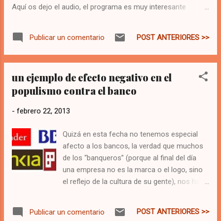
Aquí os dejo el audio, el programa es muy interesante
estar entre los primeros de tu región. Mi hija
dirigido por Cristina Ordoñez , merece la pena escucharlo
suele cerrar sus post con una pregunta,
todo, mi intervención está a partir del minuto 25:
seguiré su ejemplo: ¿Ya te planteaste tener
POST ANTERIORES >>
Publicar un comentario
tu certificado ISO 20000?
un ejemplo de efecto negativo en el
populismo contra el banco
-
febrero 22, 2013
Quizá en esta fecha no tenemos especial
afecto a los bancos, la verdad que muchos
de los “banqueros” (porque al final del día
una empresa no es la marca o el logo, sino
el reflejo de la cultura de su gente), nos han
hecho daño y poco nos han ayudado en
estos años difíciles. Pero por otro lado, nada
POST ANTERIORES >>
Publicar un comentario
hacemos para que simplemente exista un