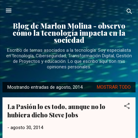
Ir al contenido principal
Blog de Marlon Molina - observo
cómo la tecnología impacta en la
sociedad
Escribo de temas asociados a la tecnología. Soy especialista
en tecnología, Ciberseguridad, Transformación Digital, Gestión
de Proyectos y educación. Lo que escribo aquí son mis
opiniones personales.
Mostrando entradas de agosto, 2014
MOSTRAR TODO
E
n
La Pasión lo es todo, aunque no lo
t
hubiera dicho Steve Jobs
r
a
-
agosto 30, 2014
d