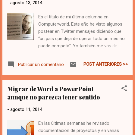
-
agosto 13, 2014
terroristas islamistas, y grabado en vídeo. ver la noticia…
Niños y Niñas son capturados para ser esclavizados . En
Es el título de mi última columna en
África y en el Medio Oriente, se están esclavizando niños y
Computerworld. Este año he visto algunos
niñas, y los últimos en sumarse esta semana nuevamente
postear en Twitter mensajes diciendo que
el...
“un país que deja de operar todo un mes no
puede competir”. Yo también me voy de
vacaciones forzadas, porque no puedo
trabajar con nadie más. La semana pasada
POST ANTERIORES >>
Publicar un comentario
llamé al Hotel Ritz para reservar una sala
para un evento en octubre y me dijeron que
está todo lleno, que es el mes de mayor
Migrar de Word a PowerPoint
actividad ya que desde julio no se hace nada
aunque no parezca tener sentido
y 3 meses sin hacer es mucho. No recuerdo
la planificación de un proyecto en el que se
-
agosto 11, 2014
escriba un mes de vacaciones y se añada
además 3 meses de pausa. Pero es la
En las últimas semanas he revisado
realidad, cualquier conversación que tienes
documentación de proyectos y en varias
en junio es de vacaciones, nadie se