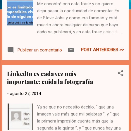
a
Me encontré con esta frase y no quiero
s
dejar pasar la oportunidad de comentar. Es
de Steve Jobs y como era famoso y está
muerto ahora cualquier discurso que haya
dado se publicará, y en esta frase coincido
al cien por cien. A mí no me gustaría tener la
vida de Jobs, no me gusta todo lo que él
POST ANTERIORES >>
Publicar un comentario
sacrificó, sin embargo por lo visto él lo
pasaba muy bien, y es de esto de lo que se
trata, la búsqueda de la felicidad. El tiempo
LinkedIn es cada vez más
no solo es limitado es muy valioso. Yo suelo
importante: cuida la fotografía
jactarme de tener el privilegio de trabajar en
lo que me gusta, he tenido “la suerte” de
-
agosto 27, 2014
siempre poder decidir en qué trabajar y qué
hacer. “Tu tiempo es limitado, así que no lo
Ya se que no necesito decirlo, “ que una
desperdicies viviendo la vida de alguien más”
imagen vale más que mil palabras ”, y “ que
Encuentra y determina tu vida . Esto para mi
la primera impresión cuenta más que la
implica decidir el tipo de vida que quieres. No
segunda a la quinta ”, y “ que nunca hay una
es la de tu jefe o la que dice tu jefe que