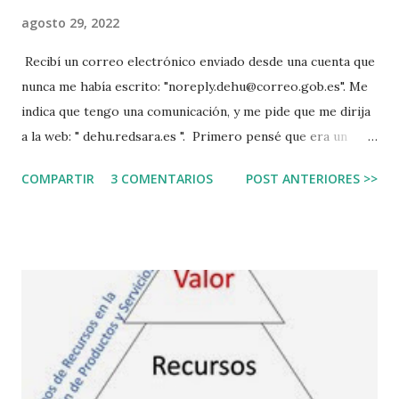
agosto 29, 2022
Recibí un correo electrónico enviado desde una cuenta que
nunca me había escrito: "noreply.dehu@correo.gob.es". Me
indica que tengo una comunicación, y me pide que me dirija
a la web: " dehu.redsara.es ". Primero pensé que era un
correo falso, es lo que ha de hacerse siempre,
COMPARTIR
3 COMENTARIOS
POST ANTERIORES >>
principalmente si lo recibes desde un email que jamás te ha
escrito. Segundo porque de todo lo que se puede hacer
mal, cómo iba a esperar que el gobierno cree una web sin el
subnominio ".gob", eso sería alimentar las malas prácticas.
Abrí la web para investigarla después de copiarla en texto,
revisar la dirección, y la puse en un navegador seguro.
Sorpresa, todo parece correcto. Incluso tiene un cartel que
dice que se ha financiado con fondos Next Generation, que
son los fondos para la recuperación económica, una página