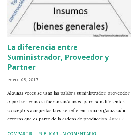
así no tiene sentido que se financie con estos fondos. Pues
es real. Es un error de ciberseguridad. Yo le aconsejo que
no crea jamás que una web que no lleve el ...
La diferencia entre
Suministrador, Proveedor y
Partner
enero 08, 2017
Algunas veces se usan las palabra suministrador, proveedor
o partner como si fueran sinónimos, pero son diferentes
conceptos aunque las tres se refieren a una organización
externa que es parte de la cadena de producción. Antes de
hacer referencia a la definición hablemos de qué tipo de
COMPARTIR
PUBLICAR UN COMENTARIO
recursos y bienes necesita una organización de otra