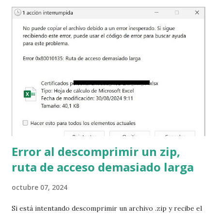
recursos para que la organización pueda construir sus
propios servicios. ¿Qué tipos de recursos necesita la
organización? Insumos y bienes generales: En la empresa
se necesita papel, bolígrafos, grapas, tinta, café, carpetas, y
otros insumos que son necesarios e importantes pero que
quizá los empleados ni siquiera presten atención a la marca,
de dónde vienen o dónde se almacenan. Hay otros posibles
insumos y bienes como la electricidad, los teléfonos,
Internet, quizá el metro y el autobús; estos...
Error al descomprimir un zip,
ruta de acceso demasiado larga
octubre 07, 2024
Si está intentando descomprimir un archivo .zip y recibe el