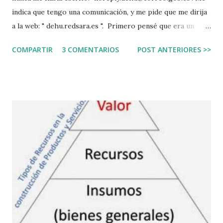
indica que tengo una comunicación, y me pide que me dirija
a la web: " dehu.redsara.es ". Primero pensé que era un
correo falso, es lo que ha de hacerse siempre,
COMPARTIR
3 COMENTARIOS
POST ANTERIORES >>
principalmente si lo recibes desde un email que jamás te ha
escrito. Segundo porque de todo lo que se puede hacer
mal, cómo iba a esperar que el gobierno cree una web sin el
subnominio ".gob", eso sería alimentar las malas prácticas.
Abrí la web para investigarla después de copiarla en texto,
revisar la dirección, y la puse en un navegador seguro.
Sorpresa, todo parece correcto. Incluso tiene un cartel que
dice que se ha financiado con fondos Next Generation, que
son los fondos para la recuperación económica, una página
así no tiene sentido que se financie con estos fondos. Pues
es real. Es un error de ciberseguridad. Yo le aconsejo que
no crea jamás que una web que no lleve el ...