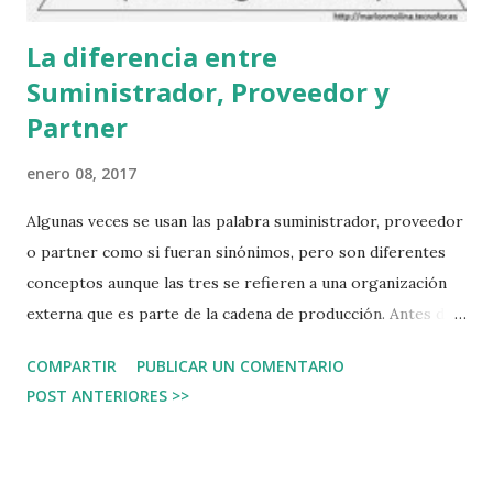
La diferencia entre
Suministrador, Proveedor y
Partner
enero 08, 2017
Algunas veces se usan las palabra suministrador, proveedor
o partner como si fueran sinónimos, pero son diferentes
conceptos aunque las tres se refieren a una organización
externa que es parte de la cadena de producción. Antes de
hacer referencia a la definición hablemos de qué tipo de
COMPARTIR
PUBLICAR UN COMENTARIO
recursos y bienes necesita una organización de otra
POST ANTERIORES >>
externa. Sin importar si es una empresa privada, una
empresa pública, una ONG, o cualquier otro tipo de
organización; se necesitan terceros que proporcionen