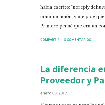
había escrito: "noreply.dehu
comunicación, y me pide que m
Primero pensé que era un cor
siempre, principalmente si l
COMPARTIR
3 COMENTARIOS
escrito. Segundo porque de t
a esperar que el gobierno cre
sería alimentar las malas prá
La diferencia 
después de copiarla en texto, 
Proveedor y Pa
navegador seguro. Sorpresa, 
cartel que dice que se ha fi
enero 08, 2017
son los fondos para la recup
Algunas veces se usan las pa