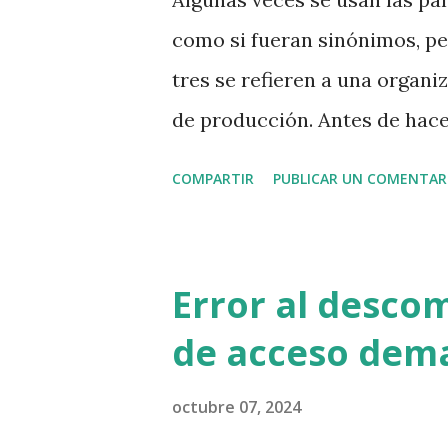
tiene sentido que se financie
como si fueran sinónimos, pe
error de ciberseguridad. Yo 
tres se refieren a una organi
web que no lleve el ...
de producción. Antes de hace
qué tipo de recursos y biene
COMPARTIR
PUBLICAR UN COMENTAR
externa. Sin importar si es 
una ONG, o cualquier otro ti
que proporcionen recursos p
Error al descom
sus propios servicios. ¿Qué t
de acceso dema
organización? Insumos y bien
papel, bolígrafos, grapas, tin
octubre 07, 2024
necesarios e importantes per