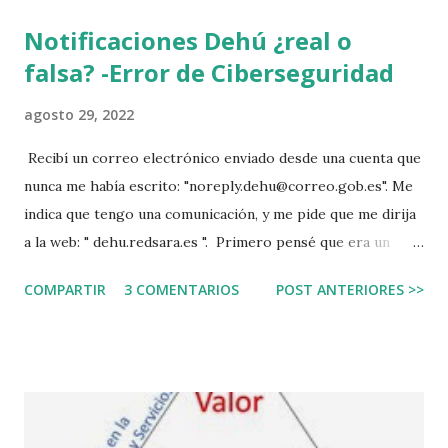
Notificaciones Dehú ¿real o
falsa? -Error de Ciberseguridad
agosto 29, 2022
Recibí un correo electrónico enviado desde una cuenta que
nunca me había escrito: "noreply.dehu@correo.gob.es". Me
indica que tengo una comunicación, y me pide que me dirija
a la web: " dehu.redsara.es ". Primero pensé que era un
correo falso, es lo que ha de hacerse siempre,
COMPARTIR
3 COMENTARIOS
POST ANTERIORES >>
principalmente si lo recibes desde un email que jamás te ha
escrito. Segundo porque de todo lo que se puede hacer
mal, cómo iba a esperar que el gobierno cree una web sin el
subnominio ".gob", eso sería alimentar las malas prácticas.
Abrí la web para investigarla después de copiarla en texto,
revisar la dirección, y la puse en un navegador seguro.