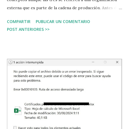
externa que es parte de la cadena de producción. Antes de
hacer referencia a la definición hablemos de qué tipo de
COMPARTIR
PUBLICAR UN COMENTARIO
recursos y bienes necesita una organización de otra
POST ANTERIORES >>
externa. Sin importar si es una empresa privada, una
empresa pública, una ONG, o cualquier otro tipo de
organización; se necesitan terceros que proporcionen
recursos para que la organización pueda construir sus
propios servicios. ¿Qué tipos de recursos necesita la
organización? Insumos y bienes generales: En la empresa
se necesita papel, bolígrafos, grapas, tinta, café, carpetas, y
otros insumos que son necesarios e importantes pero que
quizá los empleados ni siquiera presten atención a la marca,
de dónde vienen o dónde se almacenan. Hay otros posibles
insumos y bienes como la electricidad, los teléfonos,
Internet, quizá el metro y el autobús; estos...