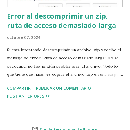
Error al descomprimir un zip,
ruta de acceso demasiado larga
octubre 07, 2024
Si está intentando descomprimir un archivo .zip y recibe el
mensaje de error "Ruta de acceso demasiado larga". No se
preocupe, no hay ningún problema en el archivo. Todo lo
que tiene que hacer es copiar el archivo .zip en una carpeta
directamente debajo de la raiz del disco duro, por ejemplo
COMPARTIR
PUBLICAR UN COMENTARIO
en la ruta c:\temp . Vuelva a dar la instrucción para
POST ANTERIORES >>
descomprimir el archivo y todo funcionará con normalidad.
¿Por qué ocurre esto? Seguramente el archivo .zip que
quiere descomprimir está en una ruta muy extensa, es decir,
debajo de muchas muchas carpetas. Windows suma al
Con la tecnología de Blogger