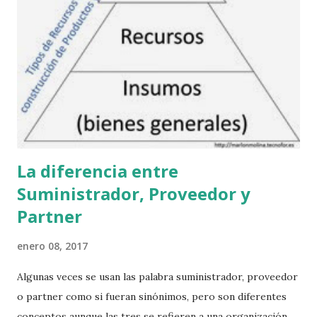
Sorpresa, todo parece correcto. Incluso tiene un cartel que
dice que se ha financiado con fondos Next Generation, que
son los fondos para la recuperación económica, una página
así no tiene sentido que se financie con estos fondos. Pues
es real. Es un error de ciberseguridad. Yo le aconsejo que
no crea jamás que una web que no lleve el ...
La diferencia entre
Suministrador, Proveedor y
Partner
enero 08, 2017
Algunas veces se usan las palabra suministrador, proveedor
o partner como si fueran sinónimos, pero son diferentes
conceptos aunque las tres se refieren a una organización