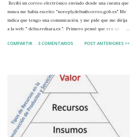
Recibí un correo electrónico enviado desde una cuenta que
nunca me había escrito: "noreply.dehu@correo.gob.es". Me
indica que tengo una comunicación, y me pide que me dirija
a la web: " dehu.redsara.es ". Primero pensé que era un
correo falso, es lo que ha de hacerse siempre,
COMPARTIR
3 COMENTARIOS
POST ANTERIORES >>
principalmente si lo recibes desde un email que jamás te ha
escrito. Segundo porque de todo lo que se puede hacer
mal, cómo iba a esperar que el gobierno cree una web sin el
subnominio ".gob", eso sería alimentar las malas prácticas.
Abrí la web para investigarla después de copiarla en texto,
revisar la dirección, y la puse en un navegador seguro.
Sorpresa, todo parece correcto. Incluso tiene un cartel que
dice que se ha financiado con fondos Next Generation, que
son los fondos para la recuperación económica, una página
así no tiene sentido que se financie con estos fondos. Pues
es real. Es un error de ciberseguridad. Yo le aconsejo que