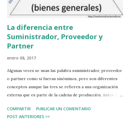
no crea jamás que una web que no lleve el ...
La diferencia entre
Suministrador, Proveedor y
Partner
enero 08, 2017
Algunas veces se usan las palabra suministrador, proveedor
o partner como si fueran sinónimos, pero son diferentes
conceptos aunque las tres se refieren a una organización
externa que es parte de la cadena de producción. Antes de
hacer referencia a la definición hablemos de qué tipo de
COMPARTIR
PUBLICAR UN COMENTARIO
recursos y bienes necesita una organización de otra
POST ANTERIORES >>
externa. Sin importar si es una empresa privada, una
empresa pública, una ONG, o cualquier otro tipo de