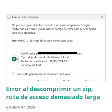
organización; se necesitan terceros que proporcionen
recursos para que la organización pueda construir sus
propios servicios. ¿Qué tipos de recursos necesita la
organización? Insumos y bienes generales: En la empresa
se necesita papel, bolígrafos, grapas, tinta, café, carpetas, y
otros insumos que son necesarios e importantes pero que
quizá los empleados ni siquiera presten atención a la marca,
de dónde vienen o dónde se almacenan. Hay otros posibles
insumos y bienes como la electricidad, los teléfonos,
Internet, quizá el metro y el autobús; estos...
Error al descomprimir un zip,
ruta de acceso demasiado larga
octubre 07, 2024