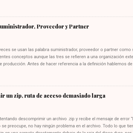
mente si lo recibes desde un email que jamás te ha escrito. Segundo
er mal, cómo iba a esperar que el gobierno cree una web sin el sub
 las malas prácticas. Abrí la web para investigarla después de copiarl
, y la puse en un navegador seguro. Sorpresa, todo parece correcto. 
Suministrador, Proveedor y Partner
 se ha financiado con fondos Next Generation, que son los fondos p
, una página así no tiene sentido que se financie con estos fondos.
eguridad. Yo le aconsejo que no crea jamás que una web que no lleve 
veces se usan las palabra suministrador, proveedor o partner como 
entes conceptos aunque las tres se refieren a una organización exte
 producción. Antes de hacer referencia a la definición hablemos de
cesita una organización de otra externa. Sin importar si es una em
una ONG, o cualquier otro tipo de organización; se necesitan tercer
para que la organización pueda construir sus propios servicios. ¿Qu
la organización? Insumos y bienes generales: En la empresa se neces
r un zip, ruta de acceso demasiado larga
inta, café, carpetas, y otros insumos que son necesarios e importan
s ni siquiera presten atención a la marca, de dónde vienen o dónde
insumos y bienes como la electricidad, los teléfonos, Internet, quizá
ntentando descomprimir un archivo .zip y recibe el mensaje de erro
o se preocupe, no hay ningún problema en el archivo. Todo lo que tie