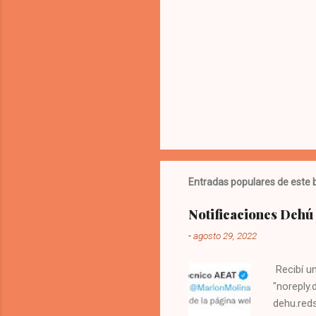
s
Entradas populares de este 
Notificaciones Dehú 
-
agosto 29, 2022
Recibí u
"noreply.
dehu.reds