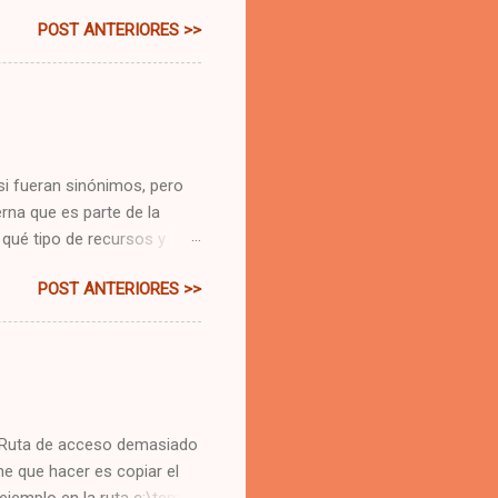
 porque de todo lo que se
POST ANTERIORES >>
nominio ".gob", eso sería
a en texto, revisar la
Incluso tiene un cartel que
ara la recuperación
 Pues es real. Es un error
el ...
si fueran sinónimos, pero
rna que es parte de la
 qué tipo de recursos y
presa privada, una empresa
POST ANTERIORES >>
os que proporcionen
é tipos de recursos
ita papel, bolígrafos,
tes pero que quizá los
 se almacenan. Hay otros
 el metro y el autobús;
r "Ruta de acceso demasiado
ne que hacer es copiar el