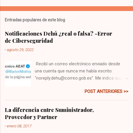
P
u
b
l
Entradas populares de este blog
i
c
Notificaciones Dehú ¿real o falsa? -Error
a
de Ciberseguridad
r
u
-
agosto 29, 2022
n
c
o
Recibí un correo electrónico enviado desde
m
una cuenta que nunca me había escrito:
e
"noreply.dehu@correo.gob.es". Me indica que
n
t
tengo una comunicación, y me pide que me
a
POST ANTERIORES >>
dirija a la web: " dehu.redsara.es ". Primero
r
pensé que era un correo falso, es lo que ha de
i
o
hacerse siempre, principalmente si lo recibes
La diferencia entre Suministrador,
desde un email que jamás te ha escrito.
Proveedor y Partner
Segundo porque de todo lo que se puede hacer
-
enero 08, 2017
mal, cómo iba a esperar que el gobierno cree