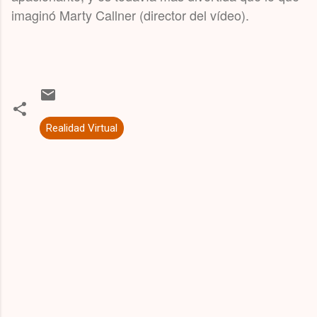
imaginó Marty Callner (director del vídeo).
Realidad Virtual
C
o
m
e
n
t
a
r