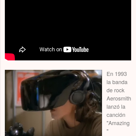
En 1993
la banda
de rock
Aerosmith
lanzó la
canción
"Amazing
"