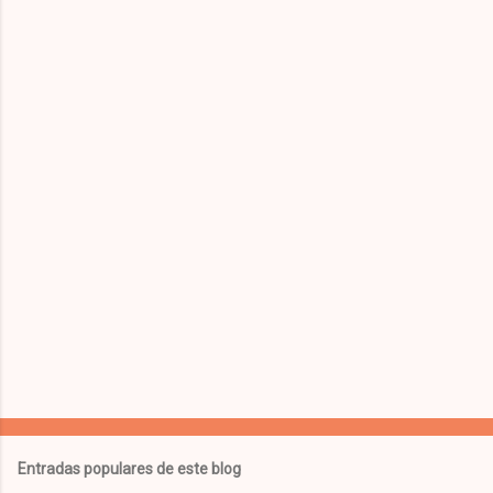
e
n
t
a
r
i
o
s
Entradas populares de este blog