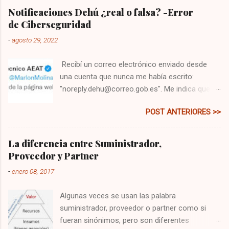
Notificaciones Dehú ¿real o falsa? -Error
de Ciberseguridad
-
agosto 29, 2022
Recibí un correo electrónico enviado desde
una cuenta que nunca me había escrito:
"noreply.dehu@correo.gob.es". Me indica que
tengo una comunicación, y me pide que me
POST ANTERIORES >>
dirija a la web: " dehu.redsara.es ". Primero
pensé que era un correo falso, es lo que ha de
hacerse siempre, principalmente si lo recibes
La diferencia entre Suministrador,
desde un email que jamás te ha escrito.
Proveedor y Partner
Segundo porque de todo lo que se puede hacer
-
enero 08, 2017
mal, cómo iba a esperar que el gobierno cree
una web sin el subnominio ".gob", eso sería
Algunas veces se usan las palabra
alimentar las malas prácticas. Abrí la web para
suministrador, proveedor o partner como si
investigarla después de copiarla en texto,
fueran sinónimos, pero son diferentes
revisar la dirección, y la puse en un navegador