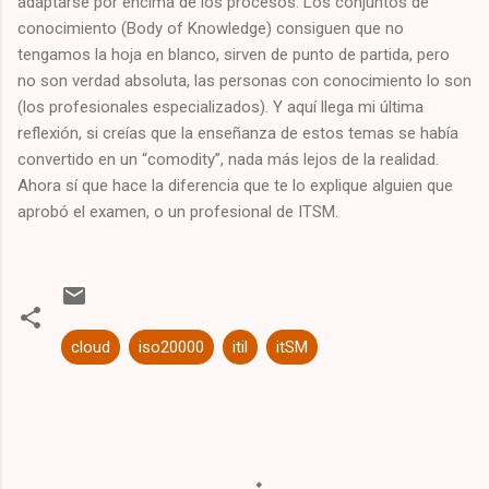
adaptarse por encima de los procesos. Los conjuntos de
conocimiento (Body of Knowledge) consiguen que no
tengamos la hoja en blanco, sirven de punto de partida, pero
no son verdad absoluta, las personas con conocimiento lo son
(los profesionales especializados). Y aquí llega mi última
reflexión, si creías que la enseñanza de estos temas se había
convertido en un “comodity”, nada más lejos de la realidad.
Ahora sí que hace la diferencia que te lo explique alguien que
aprobó el examen, o un profesional de ITSM.
cloud
iso20000
itil
itSM
C
o
m