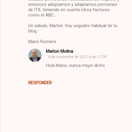
e
entonces adoptamos y adaptamos porciones
de ITIL teniendo en cuenta otros factores
n
como el ABC...
t
Un saludo, Marlon. Soy seguidor habitual de tu
a
blog.
r
Mario Romera
i
Marlon Molina
o
8 de noviembre de 2012 a las 17:28
s
Hola Mario, nunca mejor dicho
RESPONDER