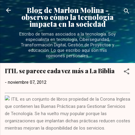
Ir al contenido principal
Blog de Marlon Molina -
observo cómo la tecnología
impacta en la sociedad
Escribo de temas asociados a la tecnología. Soy
especialista en tecnología, Ciberseguridad,
Transformación Digital, Gestión de Proyectos y
educación. Lo que escribo aquí son mis
opiniones personales.
ITIL se parece cada vez más a La Biblia
-
noviembre 07, 2012
ITIL es un conjunto de libros propiedad de la Corona Inglesa
que contienen las Buenas Prácticas para Gestionar Servicios
de Tecnología. Se ha vuelto muy popular porque las
organizaciones que implantan dichas prácticas reducen costes
mientras mejoran la disponibilidad de los servicios.