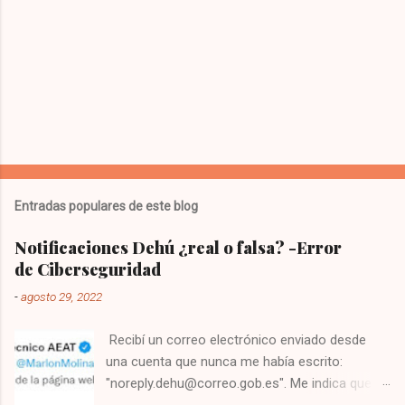
P
u
b
l
Entradas populares de este blog
i
c
Notificaciones Dehú ¿real o falsa? -Error
a
de Ciberseguridad
r
u
-
agosto 29, 2022
n
c
o
Recibí un correo electrónico enviado desde
m
una cuenta que nunca me había escrito:
e
"noreply.dehu@correo.gob.es". Me indica que
n
t
tengo una comunicación, y me pide que me