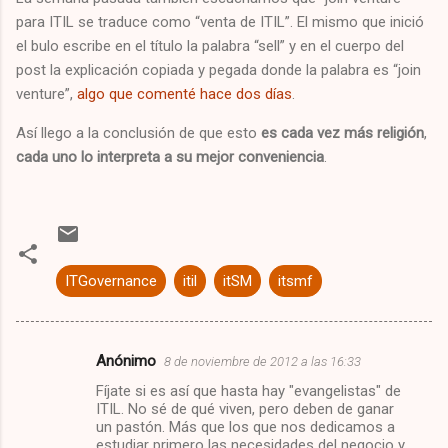
para ITIL se traduce como “venta de ITIL”. El mismo que inició
el bulo escribe en el título la palabra “sell” y en el cuerpo del
post la explicación copiada y pegada donde la palabra es “join
venture”,
algo que comenté hace dos días
.
Así llego a la conclusión de que esto
es cada vez más religión
,
cada uno lo interpreta a su mejor conveniencia
.
ITGovernance
itil
itSM
itsmf
Anónimo
8 de noviembre de 2012 a las 16:33
C
Fíjate si es así que hasta hay "evangelistas" de
o
ITIL. No sé de qué viven, pero deben de ganar
m
un pastón. Más que los que nos dedicamos a
estudiar primero las necesidades del negocio y