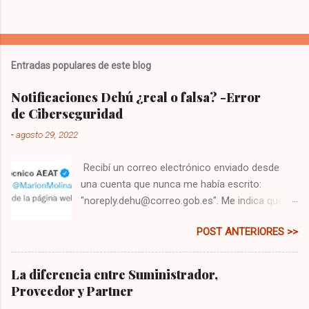
Entradas populares de este blog
Notificaciones Dehú ¿real o falsa? -Error
de Ciberseguridad
-
agosto 29, 2022
Recibí un correo electrónico enviado desde
una cuenta que nunca me había escrito:
"noreply.dehu@correo.gob.es". Me indica que
tengo una comunicación, y me pide que me
POST ANTERIORES >>
dirija a la web: " dehu.redsara.es ". Primero
pensé que era un correo falso, es lo que ha de
hacerse siempre, principalmente si lo recibes
La diferencia entre Suministrador,
desde un email que jamás te ha escrito.
Proveedor y Partner
Segundo porque de todo lo que se puede hacer