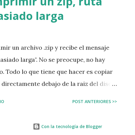
primir un zip, ruta
ipos de recursos necesita la
siado larga
es generales: En la empresa se necesita
ta, café, carpetas, y otros insumos que son
o que quizá los empleados ni siquiera
mir un archivo .zip y recibe el mensaje
 de dónde vienen o dónde se almacenan.
asiado larga". No se preocupe, no hay
bienes como la electricidad, los
o. Todo lo que tiene que hacer es copiar
etro y el autobús; estos...
a directamente debajo de la raiz del disco
c:\temp . Vuelva a dar la instrucción para
IO
POST ANTERIORES >>
odo funcionará con normalidad. ¿Por qué
 archivo .zip que quiere descomprimir
Con la tecnología de Blogger
, es decir, debajo de muchas muchas