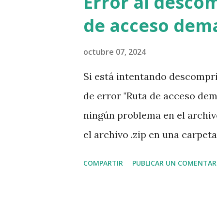
Error al descom
sus propios servicios. ¿Qué t
de acceso dema
organización? Insumos y bien
papel, bolígrafos, grapas, tin
octubre 07, 2024
necesarios e importantes per
Si está intentando descompri
presten atención a la marca,
de error "Ruta de acceso dem
Hay otros posibles insumos y 
ningún problema en el archiv
teléfonos, Internet, quizá el m
el archivo .zip en una carpet
duro, por ejemplo en la ruta 
COMPARTIR
PUBLICAR UN COMENTAR
descomprimir el archivo y t
ocurre esto? Seguramente el
está en una ruta muy extensa