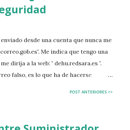
seguridad
o enviado desde una cuenta que nunca me
@correo.gob.es". Me indica que tengo una
e dirija a la web: " dehu.redsara.es ".
reo falso, es lo que ha de hacerse
o recibes desde un email que jamás te ha
POST ANTERIORES >>
odo lo que se puede hacer mal, cómo iba
e una web sin el subnominio ".gob", eso
cticas. Abrí la web para investigarla
entre Suministrador,