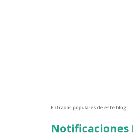
P
u
b
l
Entradas populares de este blog
i
c
a
Notificaciones 
r