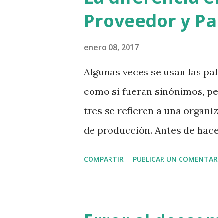
después de copiarla en texto, 
Proveedor y Pa
navegador seguro. Sorpresa, 
cartel que dice que se ha fi
enero 08, 2017
son los fondos para la recup
Algunas veces se usan las pa
tiene sentido que se financie
como si fueran sinónimos, pe
error de ciberseguridad. Yo 
tres se refieren a una organi
web que no lleve el ...
de producción. Antes de hace
qué tipo de recursos y biene
COMPARTIR
PUBLICAR UN COMENTAR
externa. Sin importar si es 
una ONG, o cualquier otro ti
que proporcionen recursos p