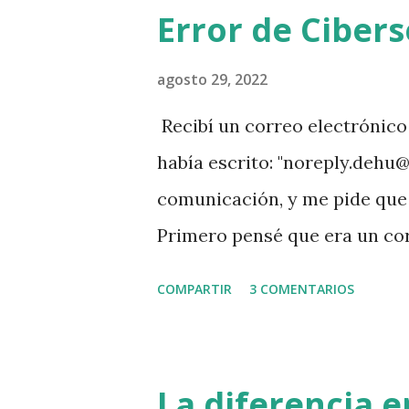
u
Error de Ciber
n
c
o
agosto 29, 2022
m
e
Recibí un correo electrónic
n
t
había escrito: "noreply.dehu
a
r
comunicación, y me pide que m
i
o
Primero pensé que era un cor
siempre, principalmente si l
COMPARTIR
3 COMENTARIOS
escrito. Segundo porque de t
a esperar que el gobierno cre
sería alimentar las malas prá
La diferencia 