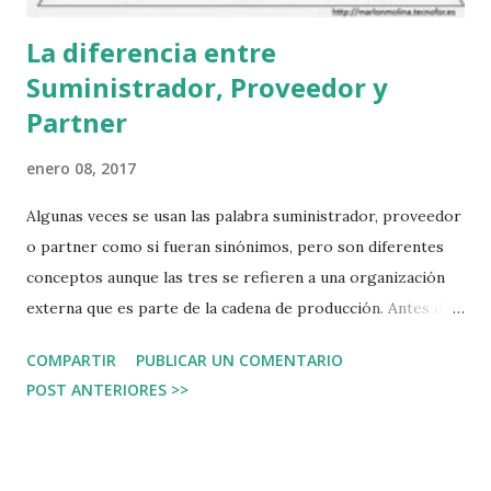
La diferencia entre
Suministrador, Proveedor y
Partner
enero 08, 2017
Algunas veces se usan las palabra suministrador, proveedor
o partner como si fueran sinónimos, pero son diferentes
conceptos aunque las tres se refieren a una organización
externa que es parte de la cadena de producción. Antes de
hacer referencia a la definición hablemos de qué tipo de
COMPARTIR
PUBLICAR UN COMENTARIO
recursos y bienes necesita una organización de otra
POST ANTERIORES >>
externa. Sin importar si es una empresa privada, una
empresa pública, una ONG, o cualquier otro tipo de
organización; se necesitan terceros que proporcionen