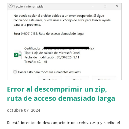
recursos para que la organización pueda construir sus
propios servicios. ¿Qué tipos de recursos necesita la
organización? Insumos y bienes generales: En la empresa
se necesita papel, bolígrafos, grapas, tinta, café, carpetas, y
otros insumos que son necesarios e importantes pero que
quizá los empleados ni siquiera presten atención a la marca,
de dónde vienen o dónde se almacenan. Hay otros posibles
insumos y bienes como la electricidad, los teléfonos,
Internet, quizá el metro y el autobús; estos...
Error al descomprimir un zip,
ruta de acceso demasiado larga
octubre 07, 2024
Si está intentando descomprimir un archivo .zip y recibe el