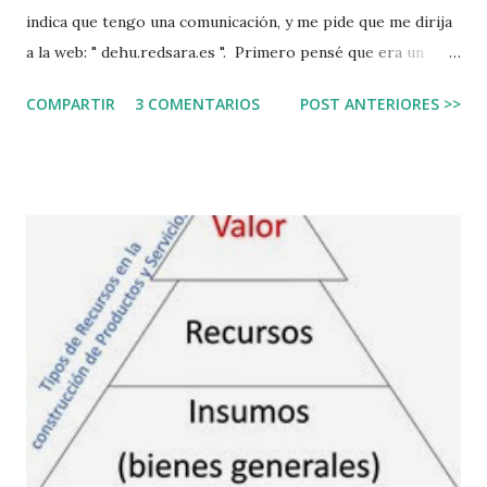
indica que tengo una comunicación, y me pide que me dirija
a la web: " dehu.redsara.es ". Primero pensé que era un
correo falso, es lo que ha de hacerse siempre,
COMPARTIR
3 COMENTARIOS
POST ANTERIORES >>
principalmente si lo recibes desde un email que jamás te ha
escrito. Segundo porque de todo lo que se puede hacer
mal, cómo iba a esperar que el gobierno cree una web sin el
subnominio ".gob", eso sería alimentar las malas prácticas.
Abrí la web para investigarla después de copiarla en texto,
revisar la dirección, y la puse en un navegador seguro.
Sorpresa, todo parece correcto. Incluso tiene un cartel que
dice que se ha financiado con fondos Next Generation, que
son los fondos para la recuperación económica, una página
así no tiene sentido que se financie con estos fondos. Pues
es real. Es un error de ciberseguridad. Yo le aconsejo que
no crea jamás que una web que no lleve el ...