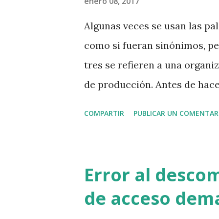
enero 08, 2017
son los fondos para la recup
Algunas veces se usan las pa
tiene sentido que se financie
como si fueran sinónimos, pe
error de ciberseguridad. Yo 
tres se refieren a una organi
web que no lleve el ...
de producción. Antes de hace
qué tipo de recursos y biene
COMPARTIR
PUBLICAR UN COMENTAR
externa. Sin importar si es 
una ONG, o cualquier otro ti
que proporcionen recursos p
Error al descom
sus propios servicios. ¿Qué t
de acceso dema
organización? Insumos y bien