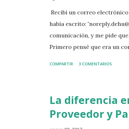
Recibí un correo electrónic
había escrito: "noreply.dehu
comunicación, y me pide que m
Primero pensé que era un cor
siempre, principalmente si l
COMPARTIR
3 COMENTARIOS
escrito. Segundo porque de t
a esperar que el gobierno cre
sería alimentar las malas prá
La diferencia 
después de copiarla en texto, 
Proveedor y Pa
navegador seguro. Sorpresa, 
cartel que dice que se ha fi