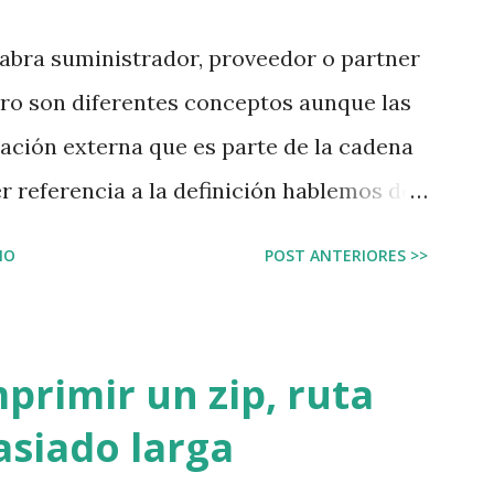
eración económica, una página así no
labra suministrador, proveedor o partner
 con estos fondos. Pues es real. Es un
ro son diferentes conceptos aunque las
le aconsejo que no crea jamás que una
zación externa que es parte de la cadena
r referencia a la definición hablemos de
s necesita una organización de otra
IO
POST ANTERIORES >>
una empresa privada, una empresa pública,
po de organización; se necesitan terceros
ara que la organización pueda construir
primir un zip, ruta
ipos de recursos necesita la
siado larga
es generales: En la empresa se necesita