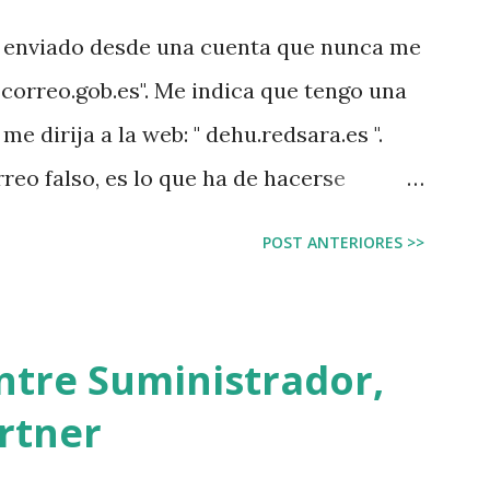
o enviado desde una cuenta que nunca me
@correo.gob.es". Me indica que tengo una
e dirija a la web: " dehu.redsara.es ".
reo falso, es lo que ha de hacerse
o recibes desde un email que jamás te ha
POST ANTERIORES >>
odo lo que se puede hacer mal, cómo iba
e una web sin el subnominio ".gob", eso
cticas. Abrí la web para investigarla
entre Suministrador,
revisar la dirección, y la puse en un
rtner
todo parece correcto. Incluso tiene un
nanciado con fondos Next Generation, que