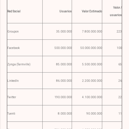
Valor /
Red Social
Usuarios
Valor Estimado
usuarios
Groupon
35.000.000
7.800.000.000
223
Facebook
500.000.000
50.000.000.000
100
Zynga (farmville)
85.000.000
5.500.000.000
65
LinkedIn
86.000.000
2.200.000.000
26
Twitter
190.000.000
4.100.000.000
22
Tuenti
8.000.000
90.000.000
11