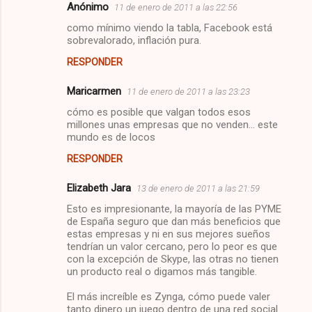
Anónimo
11 de enero de 2011 a las 22:56
C
como mínimo viendo la tabla, Facebook está
o
sobrevalorado, inflación pura.
m
RESPONDER
e
Maricarmen
n
11 de enero de 2011 a las 23:23
t
cómo es posible que valgan todos esos
millones unas empresas que no venden... este
a
mundo es de locos
r
RESPONDER
i
Elizabeth Jara
o
13 de enero de 2011 a las 21:59
s
Esto es impresionante, la mayoría de las PYME
de España seguro que dan más beneficios que
estas empresas y ni en sus mejores sueños
tendrían un valor cercano, pero lo peor es que
con la excepción de Skype, las otras no tienen
un producto real o digamos más tangible.
El más increíble es Zynga, cómo puede valer
tanto dinero un juego dentro de una red social.