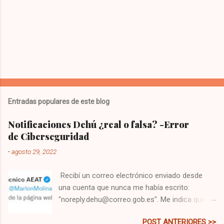
P
u
b
l
Entradas populares de este blog
i
c
Notificaciones Dehú ¿real o falsa? -Error
a
de Ciberseguridad
r
u
-
agosto 29, 2022
n
c
o
Recibí un correo electrónico enviado desde
m
una cuenta que nunca me había escrito:
e
"noreply.dehu@correo.gob.es". Me indica que
n
t
tengo una comunicación, y me pide que me
a
POST ANTERIORES >>
dirija a la web: " dehu.redsara.es ". Primero