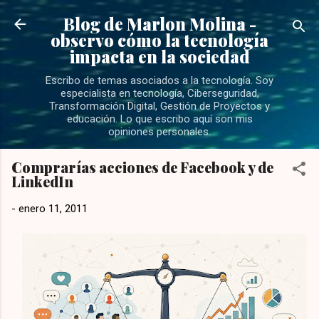
Ir al contenido principal
Blog de Marlon Molina -
observo cómo la tecnología
impacta en la sociedad
Escribo de temas asociados a la tecnología. Soy
especialista en tecnología, Ciberseguridad,
Transformación Digital, Gestión de Proyectos y
educación. Lo que escribo aquí son mis
opiniones personales.
Comprarías acciones de Facebook y de
LinkedIn
-
enero 11, 2011