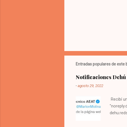
Entradas populares de este 
Notificaciones Dehú 
-
agosto 29, 2022
Recibí u
"noreply.
dehu.reds
principal
puede hac