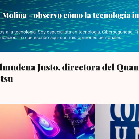
Ir al contenido principal
 Molina - observo cómo la tecnología i
 a la tecnología. Soy especialista en tecnología, Ciberseguridad, Tr
ucación. Lo que escribo aquí son mis opiniones personales.
Almudena Justo, directora del Qua
itsu