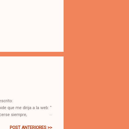
scrito:
e que me dirija a la web: "
acerse siempre,
 porque de todo lo que se
POST ANTERIORES >>
nominio ".gob", eso sería