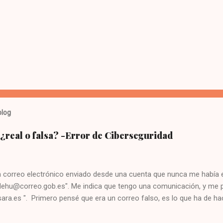
blog
¿real o falsa? -Error de Ciberseguridad
n correo electrónico enviado desde una cuenta que nunca me había e
dehu@correo.gob.es". Me indica que tengo una comunicación, y me pid
ara.es ". Primero pensé que era un correo falso, es lo que ha de h
mente si lo recibes desde un email que jamás te ha escrito. Segundo
er mal, cómo iba a esperar que el gobierno cree una web sin el sub