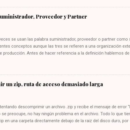
 las malas prácticas. Abrí la web para investigarla después de copiarl
, y la puse en un navegador seguro. Sorpresa, todo parece correcto. 
Suministrador, Proveedor y Partner
 se ha financiado con fondos Next Generation, que son los fondos p
, una página así no tiene sentido que se financie con estos fondos.
eguridad. Yo le aconsejo que no crea jamás que una web que no lleve 
veces se usan las palabra suministrador, proveedor o partner como 
entes conceptos aunque las tres se refieren a una organización exte
 producción. Antes de hacer referencia a la definición hablemos de
cesita una organización de otra externa. Sin importar si es una em
una ONG, o cualquier otro tipo de organización; se necesitan tercer
para que la organización pueda construir sus propios servicios. ¿Qu
la organización? Insumos y bienes generales: En la empresa se neces
r un zip, ruta de acceso demasiado larga
inta, café, carpetas, y otros insumos que son necesarios e importan
s ni siquiera presten atención a la marca, de dónde vienen o dónde
insumos y bienes como la electricidad, los teléfonos, Internet, quizá
ntentando descomprimir un archivo .zip y recibe el mensaje de erro
o se preocupe, no hay ningún problema en el archivo. Todo lo que tie
zip en una carpeta directamente debajo de la raiz del disco duro, por 
dar la instrucción para descomprimir el archivo y todo funcionará c