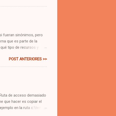
a en texto, revisar la
Incluso tiene un cartel que
ara la recuperación
 Pues es real. Es un error
el ...
si fueran sinónimos, pero
rna que es parte de la
 qué tipo de recursos y
presa privada, una empresa
POST ANTERIORES >>
os que proporcionen
é tipos de recursos
ita papel, bolígrafos,
tes pero que quizá los
 se almacenan. Hay otros
 el metro y el autobús;
r "Ruta de acceso demasiado
ne que hacer es copiar el
ejemplo en la ruta c:\temp .
on normalidad. ¿Por qué