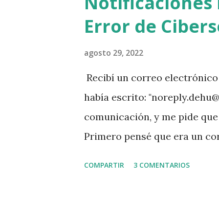
Notificaciones 
Error de Ciber
agosto 29, 2022
Recibí un correo electrónic
había escrito: "noreply.dehu
comunicación, y me pide que m
Primero pensé que era un cor
siempre, principalmente si l
COMPARTIR
3 COMENTARIOS
escrito. Segundo porque de t
a esperar que el gobierno cre
sería alimentar las malas prá