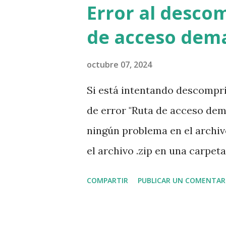
que proporcionen recursos p
Error al descom
sus propios servicios. ¿Qué t
de acceso dema
organización? Insumos y bien
papel, bolígrafos, grapas, tin
octubre 07, 2024
necesarios e importantes per
Si está intentando descompri
presten atención a la marca,
de error "Ruta de acceso dem
Hay otros posibles insumos y 
ningún problema en el archiv
teléfonos, Internet, quizá el m
el archivo .zip en una carpet
duro, por ejemplo en la ruta 
COMPARTIR
PUBLICAR UN COMENTAR
descomprimir el archivo y t
ocurre esto? Seguramente el