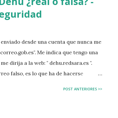
Dehú ¿real o falsa? -
seguridad
o enviado desde una cuenta que nunca me
@correo.gob.es". Me indica que tengo una
e dirija a la web: " dehu.redsara.es ".
reo falso, es lo que ha de hacerse
o recibes desde un email que jamás te ha
POST ANTERIORES >>
odo lo que se puede hacer mal, cómo iba
e una web sin el subnominio ".gob", eso
cticas. Abrí la web para investigarla