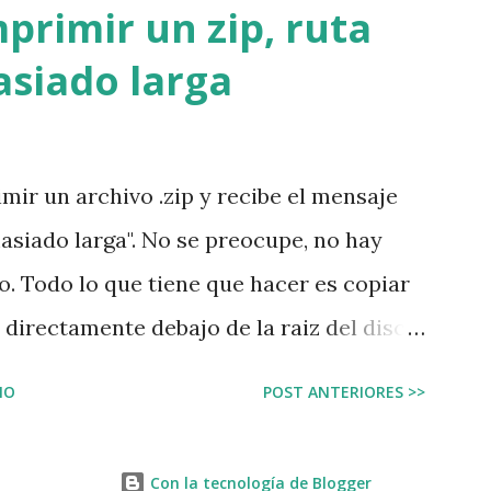
ara que la organización pueda construir
primir un zip, ruta
ipos de recursos necesita la
siado larga
es generales: En la empresa se necesita
ta, café, carpetas, y otros insumos que son
o que quizá los empleados ni siquiera
mir un archivo .zip y recibe el mensaje
 de dónde vienen o dónde se almacenan.
asiado larga". No se preocupe, no hay
bienes como la electricidad, los
o. Todo lo que tiene que hacer es copiar
etro y el autobús; estos...
a directamente debajo de la raiz del disco
c:\temp . Vuelva a dar la instrucción para
IO
POST ANTERIORES >>
odo funcionará con normalidad. ¿Por qué
 archivo .zip que quiere descomprimir
Con la tecnología de Blogger