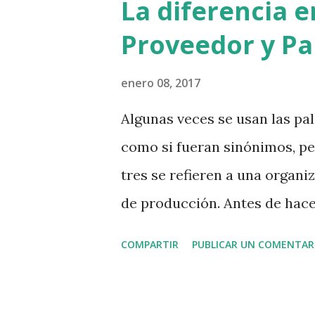
La diferencia 
después de copiarla en texto, 
Proveedor y Pa
navegador seguro. Sorpresa, 
cartel que dice que se ha fi
enero 08, 2017
son los fondos para la recup
Algunas veces se usan las pa
tiene sentido que se financie
como si fueran sinónimos, pe
error de ciberseguridad. Yo 
tres se refieren a una organi
web que no lleve el ...
de producción. Antes de hace
qué tipo de recursos y biene
COMPARTIR
PUBLICAR UN COMENTAR
externa. Sin importar si es 
una ONG, o cualquier otro ti