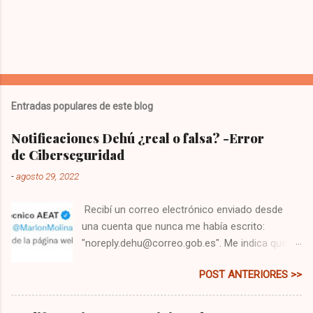
Entradas populares de este blog
Notificaciones Dehú ¿real o falsa? -Error
de Ciberseguridad
-
agosto 29, 2022
Recibí un correo electrónico enviado desde
una cuenta que nunca me había escrito:
"noreply.dehu@correo.gob.es". Me indica que
tengo una comunicación, y me pide que me
POST ANTERIORES >>
dirija a la web: " dehu.redsara.es ". Primero
pensé que era un correo falso, es lo que ha de
hacerse siempre, principalmente si lo recibes