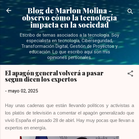
Ir al contenido principal
Blog de Marlon Molina -
observo cómo la tecnología
impacta en la sociedad
Escribo de temas asociados a la tecnología. Soy
especialista en tecnología, Ciberseguridad,
Transformación Digital, Gestión de Proyectos y
educación. Lo que escribo aquí son mis
opiniones personales.
El apagón general volverá a pasar
según dicen los expertos
-
mayo 02, 2025
Hay unas cadenas que están llevando políticos y activistas a
los platòs de televisión a comentar el apagón generalizado que
vivió España el pasado 28 de abirl. Hay muy pocas que llevan a
expertos en energía.