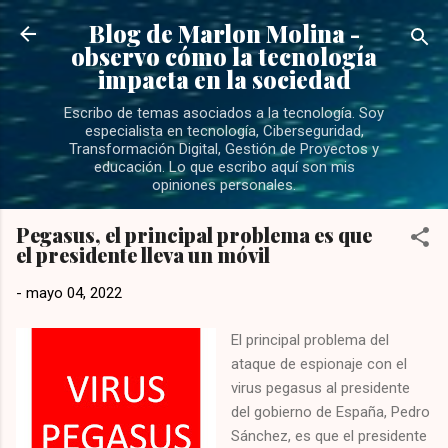
Ir al contenido principal
Blog de Marlon Molina -
observo cómo la tecnología
impacta en la sociedad
Escribo de temas asociados a la tecnología. Soy
especialista en tecnología, Ciberseguridad,
Transformación Digital, Gestión de Proyectos y
educación. Lo que escribo aquí son mis
opiniones personales.
Pegasus, el principal problema es que
el presidente lleva un móvil
-
mayo 04, 2022
El principal problema del
ataque de espionaje con el
virus pegasus al presidente
del gobierno de España, Pedro
Sánchez, es que el presidente