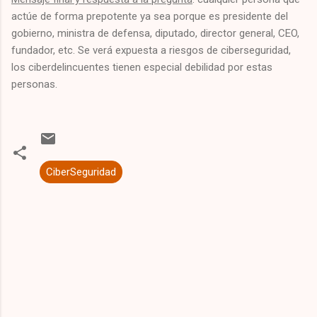
actúe de forma prepotente ya sea porque es presidente del
gobierno, ministra de defensa, diputado, director general, CEO,
fundador, etc. Se verá expuesta a riesgos de ciberseguridad,
los ciberdelincuentes tienen especial debilidad por estas
personas.
CiberSeguridad
C
o
m
e
n
t