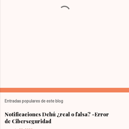
a
r
i
o
s
Entradas populares de este blog
Notificaciones Dehú ¿real o falsa? -Error
de Ciberseguridad