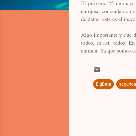
El próximo 25 de mayo d
europea, conocida como
de datos, este es el may
Algo importante y que d
todos, es así: todos. E
entrada. Ya que somos es
BigData
segurid
C
o
m
e
n