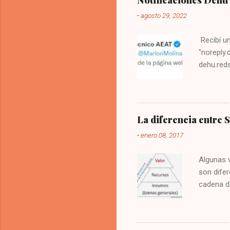
Notificaciones Dehú 
-
agosto 29, 2022
Recibí u
"noreply.
dehu.reds
principal
puede hac
alimentar
dirección
La diferencia entre 
dice que
-
enero 08, 2017
económica
de cibers
Algunas 
son difer
cadena de
bienes ne
pública, 
recursos 