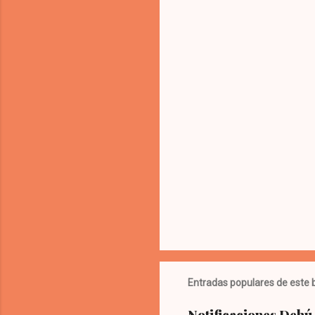
t
a
r
i
o
s
Entradas populares de este 