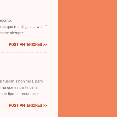
scrito:
e que me dirija a la web: "
acerse siempre,
 porque de todo lo que se
POST ANTERIORES >>
nominio ".gob", eso sería
a en texto, revisar la
Incluso tiene un cartel que
ara la recuperación
 Pues es real. Es un error
el ...
si fueran sinónimos, pero
rna que es parte de la
 qué tipo de recursos y
presa privada, una empresa
POST ANTERIORES >>
os que proporcionen
é tipos de recursos