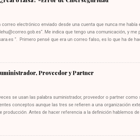
¿real o falsa? -Error de Ciberseguridad
n correo electrónico enviado desde una cuenta que nunca me había e
dehu@correo.gob.es". Me indica que tengo una comunicación, y me pid
ara.es ". Primero pensé que era un correo falso, es lo que ha de h
mente si lo recibes desde un email que jamás te ha escrito. Segundo
er mal, cómo iba a esperar que el gobierno cree una web sin el sub
 las malas prácticas. Abrí la web para investigarla después de copiarl
, y la puse en un navegador seguro. Sorpresa, todo parece correcto. 
Suministrador, Proveedor y Partner
 se ha financiado con fondos Next Generation, que son los fondos p
, una página así no tiene sentido que se financie con estos fondos.
eguridad. Yo le aconsejo que no crea jamás que una web que no lleve 
veces se usan las palabra suministrador, proveedor o partner como 
entes conceptos aunque las tres se refieren a una organización exte
 producción. Antes de hacer referencia a la definición hablemos de
cesita una organización de otra externa. Sin importar si es una em
una ONG, o cualquier otro tipo de organización; se necesitan tercer
para que la organización pueda construir sus propios servicios. ¿Qu