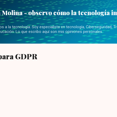
Ir al contenido principal
 Molina - observo cómo la tecnología i
 a la tecnología. Soy especialista en tecnología, Ciberseguridad, Tr
ucación. Lo que escribo aquí son mis opiniones personales.
 para GDPR